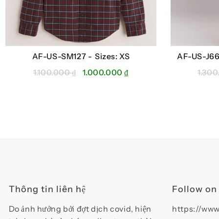
AF-US-SM127 -
Sizes: XS
AF-US-J6
Giá
Giá
1.100.000
₫
1.000.000
₫
1.30
gốc
hiện
là:
tại
1.100.000 ₫.
là:
1.000.000 ₫.
Thông tin liên hệ
Follow on
Do ảnh hưởng bởi đợt dịch covid, hiện
https://www