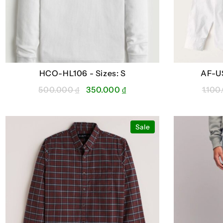
HCO-HL106 -
Sizes: S
AF-U
Giá
Giá
500.000
₫
350.000
₫
1.10
gốc
hiện
là:
tại
500.000 ₫.
là:
Sale
350.000 ₫.