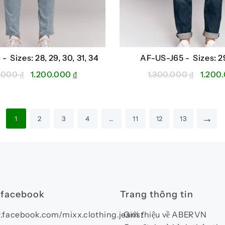
6 -
Sizes: 28, 29, 30, 31, 34
AF-US-J65 -
Sizes: 2
Giá
Giá
Giá
0.000
₫
1.200.000
₫
1.300.000
₫
1.200
gốc
hiện
gốc
là:
tại
là:
1.300.000 ₫.
là:
1.300.
→
1
2
3
4
…
11
12
13
1.200.000 ₫.
 facebook
Trang thông tin
.facebook.com/mixx.clothing.jeans/
Giới thiệu về ABERVN