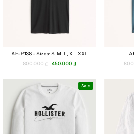
AF-P138 -
Sizes: S, M, L, XL, XXL
A
Giá
Giá
800.000
₫
450.000
₫
800
gốc
hiện
là:
tại
800.000 ₫.
là:
Sale
450.000 ₫.