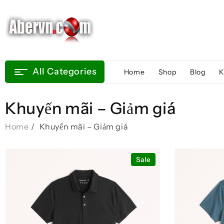
Skip
to
content
All Categories
Home
Shop
Blog
K
Khuyến mãi – Giảm giá
Home
Khuyến mãi – Giảm giá
Sale