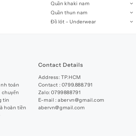
Quần khaki nam
Quần thun nam
Đồ lót – Underwear
Contact Details
Address: TP.HCM
anh toán
Contact : 0799.888.791
n chuyển
Zalo: 0799888791
 tin
E-mail : abervn@gmail.com
à hoàn tiền
abervn@gmail.com
)