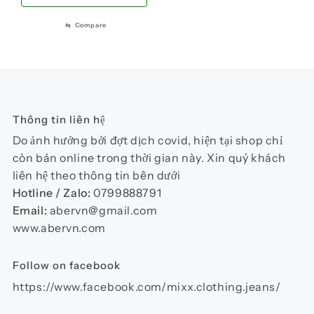
phẩm
950.000 ₫.
là:
phẩm
ph
này
800.000 ₫.
⇆
Compare
có
nhiều
biến
thể.
Các
Thông tin liên hệ
tùy
Do ảnh hưởng bởi đợt dịch covid, hiện tại shop chỉ
chọn
còn bán online trong thời gian này. Xin quý khách
có
liên hệ theo thông tin bên dưới
thể
Hotline / Zalo:
0799888791
được
Email:
abervn@gmail.com
chọn
www.abervn.com
trên
trang
Follow on facebook
sản
phẩm
https://www.facebook.com/mixx.clothing.jeans/