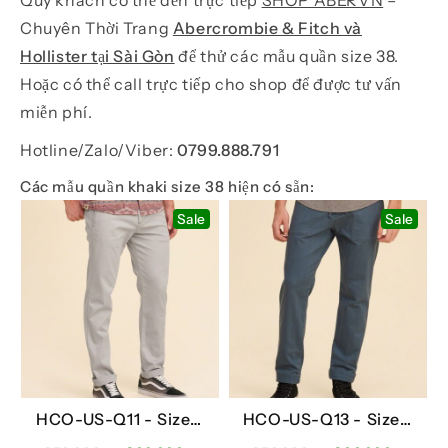
Quý khách có thể đến trực tiếp
SHOP ABERVN
–
Chuyên Thời Trang
Abercrombie & Fitch và
Hollister tại Sài Gòn
để thử các mẫu quần size 38.
Hoặc có thể call trực tiếp cho shop để được tư vấn
miễn phí.
Hotline/Zalo/Viber:
0799.888.791
Các mẫu quần khaki size 38 hiện có sẵn:
Sale
Sale
HCO-US-Q11 -
Sizes:
HCO-US-Q13 -
Sizes:
38
38