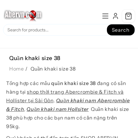
Skip
to
content
Search
Quần khaki size 38
Home
Quần khaki size 38
Tổng hợp các mẫu
quần khaki size 38
đang có sẵn
hàng tại
shop thời trang Abercrombie & Fitch và
Hollister tại Sài Gòn
.
Quần khaki nam Abercrombie
& Fitch
,
Quần khaki nam Hollsiter
Quần khaki size
38 phù hợp cho các bạn nam có cân nặng trên
95kg.