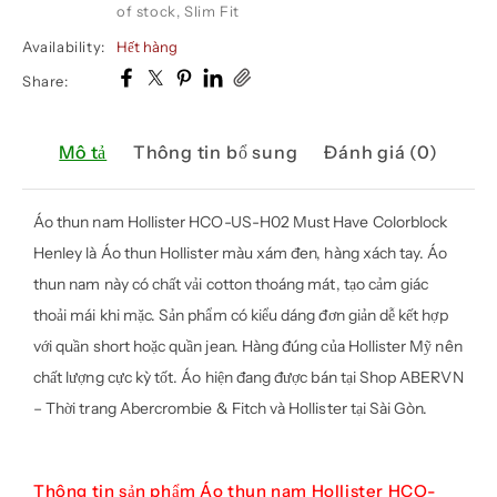
of stock
,
Slim Fit
Availability:
Hết hàng
Share:
Mô tả
Thông tin bổ sung
Đánh giá (0)
Áo thun nam Hollister
HCO-US-H02 Must Have Colorblock
Henley là
Áo thun Hollister
màu xám đen,
hàng xách tay
.
Áo
thun nam
này có chất vải cotton thoáng mát, tạo cảm giác
thoải mái khi mặc. Sản phẩm có kiểu dáng đơn giản dễ kết hợp
với quần short hoặc quần jean. Hàng đúng của Hollister Mỹ nên
chất lượng cực kỳ tốt. Áo hiện đang được bán tại Shop ABERVN
– Thời trang
Abercrombie & Fitch và Hollister tại Sài Gòn
.
Thông tin sản phẩm Áo thun nam Hollister HCO-