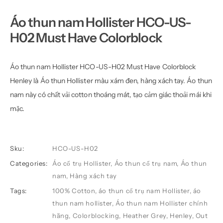
Áo thun nam Hollister HCO-US-
H02 Must Have Colorblock
Áo thun nam Hollister
HCO-US-H02 Must Have Colorblock
Henley là
Áo thun Hollister
màu xám đen,
hàng xách tay
.
Áo thun
nam
này có chất vải cotton thoáng mát, tạo cảm giác thoải mái khi
mặc.
Sku:
HCO-US-H02
Categories:
Áo cổ trụ Hollister
,
Áo thun cổ trụ nam
,
Áo thun
nam
,
Hàng xách tay
Tags:
100% Cotton
,
áo thun cổ trụ nam Hollister
,
áo
thun nam hollister
,
Áo thun nam Hollister chính
hãng
,
Colorblocking
,
Heather Grey
,
Henley
,
Out