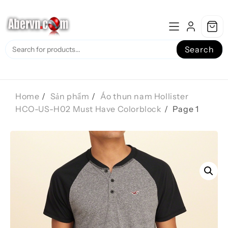
Skip
to
content
Search
Home
Sản phẩm
Áo thun nam Hollister
HCO-US-H02 Must Have Colorblock
Page 1