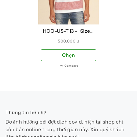
tùy
tùy
chọn
chọ
có
có
thể
thể
HCO-US-T13 -
Sizes:
được
đượ
L
chọn
chọ
500.000
₫
trên
trên
Sản
Chọn
trang
tra
phẩm
sản
sản
⇆
Compare
này
phẩm
phẩ
có
nhiều
biến
thể.
Các
Thông tin liên hệ
tùy
chọn
Do ảnh hưởng bởi đợt dịch covid, hiện tại shop chỉ
có
còn bán online trong thời gian này. Xin quý khách
thể
liên hệ theo thông tin bên dưới