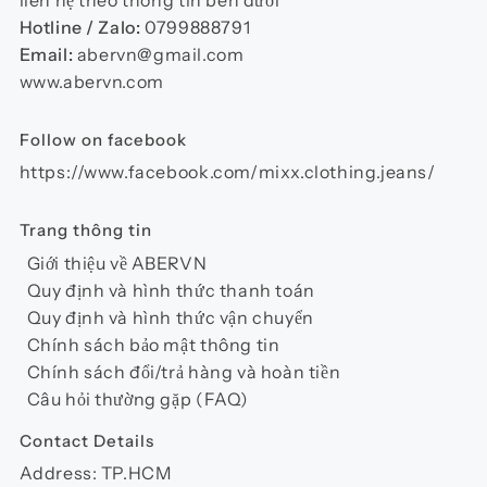
được
Hotline / Zalo:
0799888791
chọn
Email:
abervn@gmail.com
trên
www.abervn.com
trang
sản
Follow on facebook
phẩm
https://www.facebook.com/mixx.clothing.jeans/
Trang thông tin
Giới thiệu về ABERVN
Quy định và hình thức thanh toán
Quy định và hình thức vận chuyển
Chính sách bảo mật thông tin
Chính sách đổi/trả hàng và hoàn tiền
Câu hỏi thường gặp (FAQ)
Contact Details
Address: TP.HCM