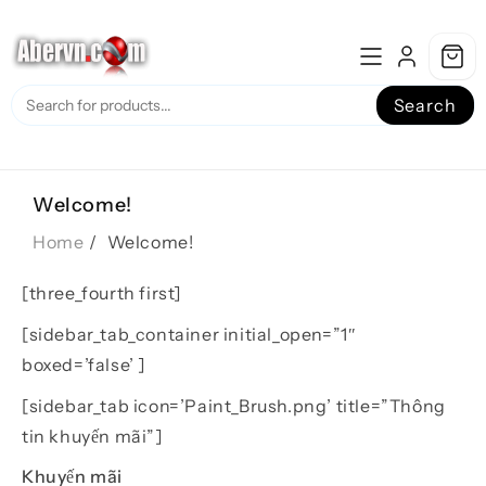
Skip
to
content
Search
Welcome!
Home
Welcome!
[three_fourth first]
[sidebar_tab_container initial_open=”1″
boxed=’false’ ]
[sidebar_tab icon=’Paint_Brush.png’ title=”Thông
tin khuyến mãi”]
Khuyến mãi