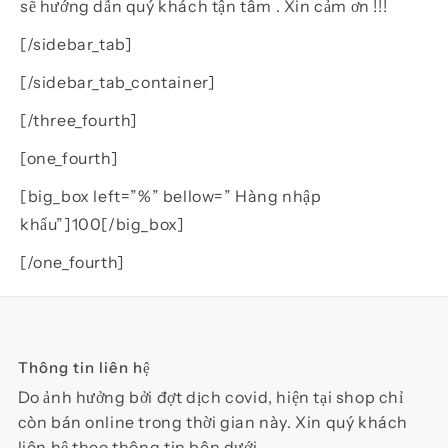
sẽ hướng dẫn quý khách tận tâm . Xin cảm ơn !!!
[/sidebar_tab]
[/sidebar_tab_container]
[/three_fourth]
[one_fourth]
[big_box left=”%” bellow=” Hàng nhập
khẩu”]100[/big_box]
[/one_fourth]
Thông tin liên hệ
Do ảnh hưởng bởi đợt dịch covid, hiện tại shop chỉ
còn bán online trong thời gian này. Xin quý khách
liên hệ theo thông tin bên dưới