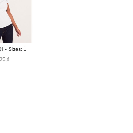
1 -
Sizes: L
000
₫