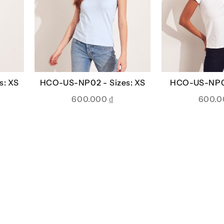
s: XS
HCO-US-NP02 -
Sizes: XS
HCO-US-NP0
600.000
₫
600.