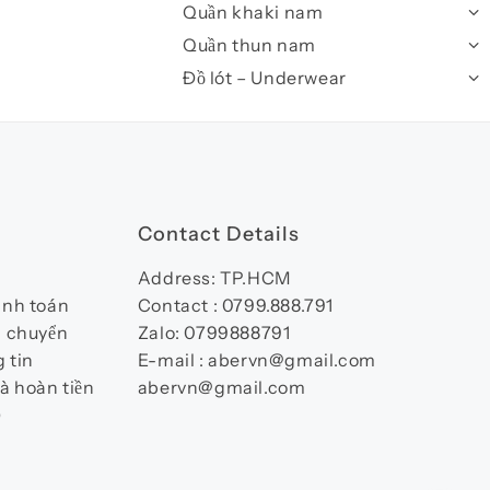
Quần khaki nam
Quần thun nam
Đồ lót – Underwear
Contact Details
Address: TP.HCM
anh toán
Contact : 0799.888.791
n chuyển
Zalo: 0799888791
 tin
E-mail : abervn@gmail.com
à hoàn tiền
abervn@gmail.com
)