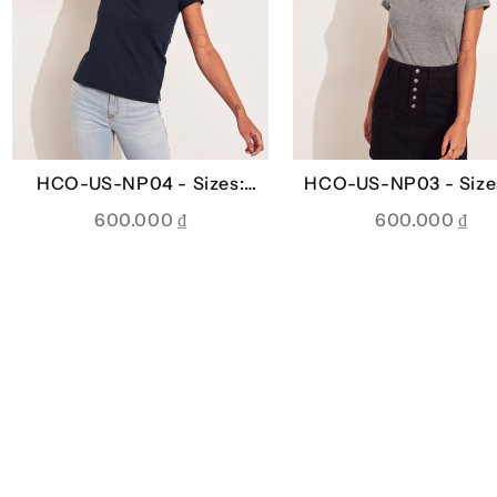
HCO-US-NP04 -
Sizes:
HCO-US-NP03 -
Size
XS, S, L
600.000
₫
600.000
₫