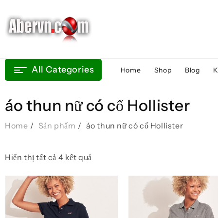
Skip
to
content
All Categories
Home
Shop
Blog
K
áo thun nữ có cổ Hollister
Home
Sản phẩm
áo thun nữ có cổ Hollister
Đã
Hiển thị tất cả 4 kết quả
sắp
xếp
theo
mới
nhất