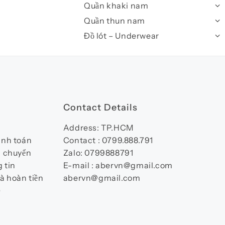
Quần khaki nam
Quần thun nam
Đồ lót – Underwear
Contact Details
Address: TP.HCM
anh toán
Contact : 0799.888.791
n chuyển
Zalo: 0799888791
 tin
E-mail : abervn@gmail.com
à hoàn tiền
abervn@gmail.com
)