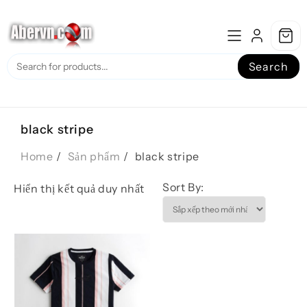
Skip
to
content
Search
black stripe
Home
Sản phẩm
black stripe
Sort By:
Hiển thị kết quả duy nhất