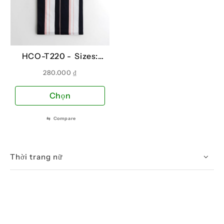
HCO-T220 -
Sizes:
XS, XL
280.000
₫
Sản
Chọn
phẩm
này
⇆
Compare
có
nhiều
biến
Thời trang nữ
thể.
Các
tùy
chọn
có