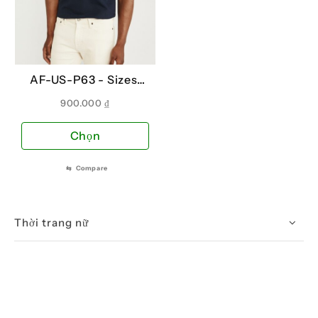
AF-US-P63 -
Sizes:
XS
900.000
₫
Sản
Chọn
phẩm
này
⇆
Compare
có
nhiều
biến
Thời trang nữ
thể.
Các
tùy
chọn
có