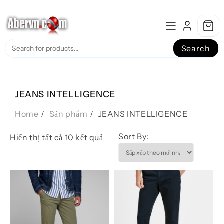
Skip
to
content
Search
JEANS INTELLIGENCE
Home
Sản phẩm
JEANS INTELLIGENCE
Sort By:
Đã
Hiển thị tất cả 10 kết quả
sắp
xếp
theo
mới
nhất