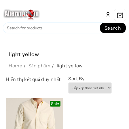
Skip
to
content
Search
light yellow
Home
Sản phẩm
light yellow
Sort By:
Hiển thị kết quả duy nhất
Sale