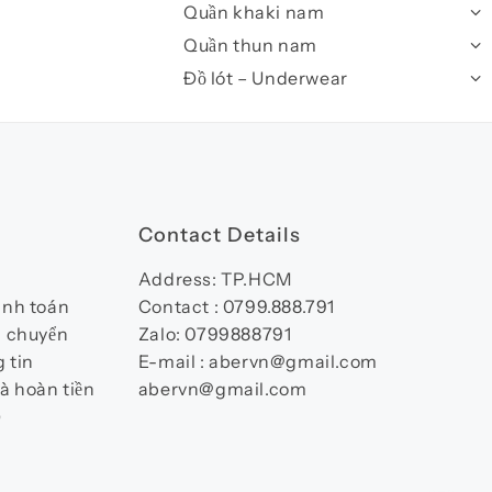
Quần khaki nam
Quần thun nam
Đồ lót – Underwear
Contact Details
Address: TP.HCM
anh toán
Contact : 0799.888.791
n chuyển
Zalo: 0799888791
 tin
E-mail : abervn@gmail.com
à hoàn tiền
abervn@gmail.com
)