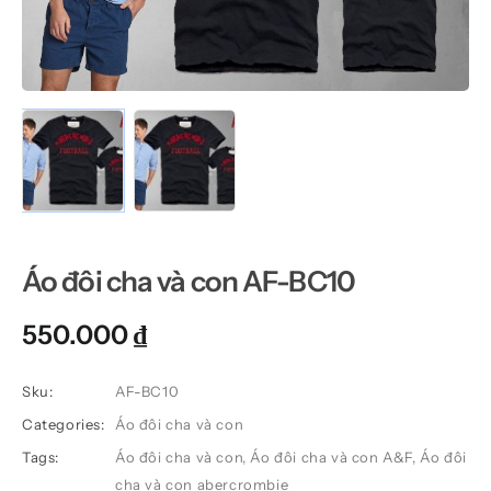
Áo đôi cha và con AF-BC10
550.000
₫
Sku:
AF-BC10
Categories:
Áo đôi cha và con
Tags:
Áo đôi cha và con
,
Áo đôi cha và con A&F
,
Áo đôi
cha và con abercrombie