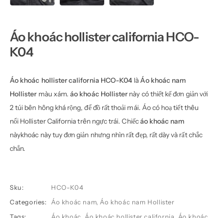
Áo khoác hollister california HCO-
K04
Áo khoác hollister california HCO-K04
là
Áo khoác nam
Hollister
màu xám.
áo khoác Hollister
này có thiết kế đơn giản với
2 túi bên hông khá rộng, để đồ rất thoải mái. Áo có hoạ tiết thêu
nổi Hollister California trên ngực trái. Chiếc
áo khoác nam
nàykhoác này tuy đơn giản nhưng nhìn rất đẹp, rất dày và rất chắc
chắn.
Sku:
HCO-K04
Categories:
Áo khoác nam
,
Áo khoác nam Hollister
Tags:
Áo khoác
,
Áo khoác hollister california
,
Áo khoác