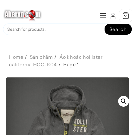
Skip
to
content
Search
Home
Sản phẩm
Áo khoác hollister
california HCO-K04
Page 1