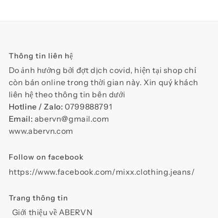
nhiều
biến
thể.
Các
Thông tin liên hệ
tùy
chọn
Do ảnh hưởng bởi đợt dịch covid, hiện tại shop chỉ
có
còn bán online trong thời gian này. Xin quý khách
thể
liên hệ theo thông tin bên dưới
được
Hotline / Zalo:
0799888791
chọn
Email:
abervn@gmail.com
trên
www.abervn.com
trang
sản
Follow on facebook
phẩm
https://www.facebook.com/mixx.clothing.jeans/
Trang thông tin
Giới thiệu về ABERVN