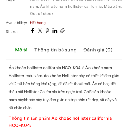
nam
,
Áo khoác nam hollister california
,
Màu xám
,
Out of stock
Availability:
Hết hàng
Share:
Mô tả
Thông tin bổ sung
Đánh giá (0)
Áo khoác hollister
california HCO-K04
là
Áo khoác nam
Hollister
màu xám.
áo khoác Hollister
này có thiết kế đơn giản
với 2 túi bên hông khá rộng, để đồ rất thoải mái. Áo có hoạ tiết
thêu nổi Hollister California trên ngực trái. Chiếc
áo khoác
nam
nàykhoác này tuy đơn giản nhưng nhìn rất đẹp, rất dày và
rất chắc chắn.
Thông tin sản phẩm Áo khoác hollister california
HCO-K04: