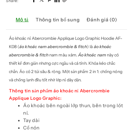
Share:
Mô tả
Thông tin bổ sung
Đánh giá (0)
Áo khoác nỉ Abercrombie Applique Logo Graphic Hoodie AF-
K08 (
áo khoác nam abercrombie & fitch
) là
áo khoác
abercrombie & fitch
nam màu xám.
Áo khoác nam
này có
thiết kế đơn giản nhưng cực ngầu và cá tính. Khóa kéo chắc
chắn. Áo có 2 túi sâu & rộng. Một sản phẩm 2 in 1: chống nóng
và chống lạnh đều tốt nhờ lớp nỉ dày dặn.
Thông tin sản phẩm áo khoác nỉ Abercrombie
Applique Logo Graphic:
Áo khoác bên ngoài lớp thun, bên trong lót
nỉ.
Tay dài
Cổ nón