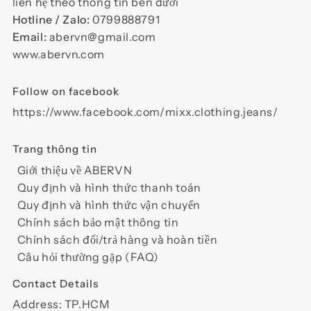
thể
liên hệ theo thông tin bên dưới
được
Hotline / Zalo:
0799888791
chọn
Email:
abervn@gmail.com
trên
www.abervn.com
trang
sản
Follow on facebook
phẩm
https://www.facebook.com/mixx.clothing.jeans/
Trang thông tin
Giới thiệu về ABERVN
Quy định và hình thức thanh toán
Quy định và hình thức vận chuyển
Chính sách bảo mật thông tin
Chính sách đổi/trả hàng và hoàn tiền
Câu hỏi thường gặp (FAQ)
Contact Details
Address: TP.HCM