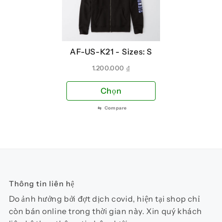
tùy
tùy
chọ
chọn
có
có
thể
thể
AF-US-K21 -
Sizes: S
đượ
được
chọ
chọn
1.200.000
₫
trên
trên
Sản
Chọn
tra
trang
phẩm
sản
sản
⇆
Compare
này
phẩ
phẩm
có
nhiều
biến
thể.
Các
Thông tin liên hệ
tùy
chọn
Do ảnh hưởng bởi đợt dịch covid, hiện tại shop chỉ
có
còn bán online trong thời gian này. Xin quý khách