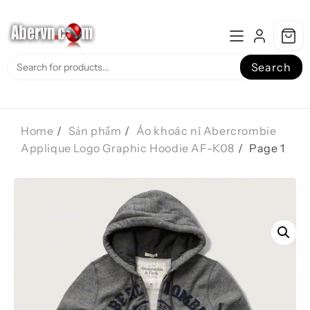
Skip
to
content
Search
Home
Sản phẩm
Áo khoác nỉ Abercrombie
Applique Logo Graphic Hoodie AF-K08
Page 1