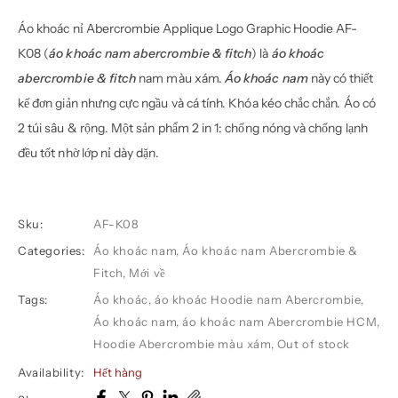
Áo khoác nỉ Abercrombie Applique Logo Graphic Hoodie AF-
K08 (
áo khoác nam abercrombie & fitch
) là
áo khoác
abercrombie & fitch
nam màu xám.
Áo khoác nam
này có thiết
kế đơn giản nhưng cực ngầu và cá tính. Khóa kéo chắc chắn. Áo có
2 túi sâu & rộng. Một sản phẩm 2 in 1: chống nóng và chống lạnh
đều tốt nhờ lớp nỉ dày dặn.
Sku:
AF-K08
Categories:
Áo khoác nam
,
Áo khoác nam Abercrombie &
Fitch
,
Mới về
Tags:
Áo khoác
,
áo khoác Hoodie nam Abercrombie
,
Áo khoác nam
,
áo khoác nam Abercrombie HCM
,
Hoodie Abercrombie màu xám
,
Out of stock
Availability:
Hết hàng