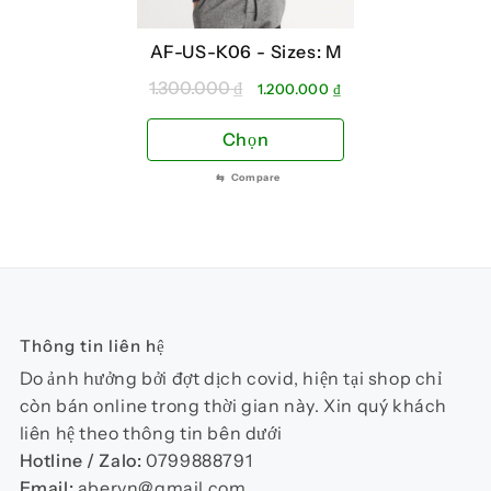
có
có
thể
thể
AF-US-K06 -
Sizes: M
được
đượ
chọn
chọ
1.300.000
₫
Giá
Giá
1.200.000
₫
trên
trên
gốc
hiện
Sản
trang
Chọn
là:
tại
tra
phẩm
1.300.000 ₫.
là:
sản
sản
⇆
Compare
này
1.200.000 ₫.
phẩm
phẩ
có
nhiều
biến
thể.
Các
Thông tin liên hệ
tùy
chọn
Do ảnh hưởng bởi đợt dịch covid, hiện tại shop chỉ
có
còn bán online trong thời gian này. Xin quý khách
thể
liên hệ theo thông tin bên dưới
được
Hotline / Zalo:
0799888791
chọn
Email:
abervn@gmail.com