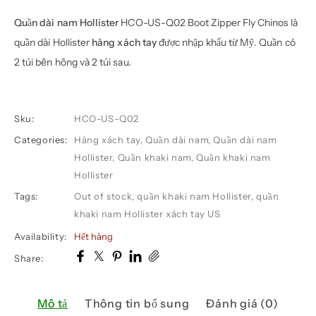
Quần dài nam Hollister
HCO-US-Q02 Boot Zipper Fly Chinos là
quần dài Hollister
hàng xách tay
được nhập khẩu từ Mỹ. Quần có
2 túi bên hông và 2 túi sau.
Sku:
HCO-US-Q02
Categories:
Hàng xách tay
,
Quần dài nam
,
Quần dài nam
Hollister
,
Quần khaki nam
,
Quần khaki nam
Hollister
Tags:
Out of stock
,
quần khaki nam Hollister
,
quần
khaki nam Hollister xách tay US
Availability:
Hết hàng
Share:
Mô tả
Thông tin bổ sung
Đánh giá (0)