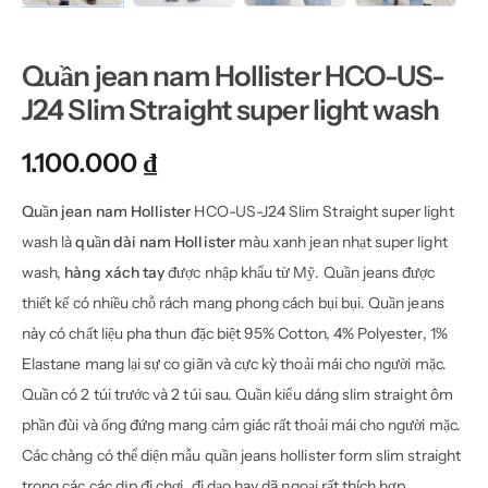
Quần jean nam Hollister HCO-US-
J24 Slim Straight super light wash
1.100.000
₫
Quần jean nam Hollister
HCO-US-J24 Slim Straight super light
wash là
quần dài nam Hollister
màu xanh jean nhạt super light
wash,
hàng xách tay
được nhập khẩu từ Mỹ. Quần jeans được
thiết kế có nhiều chỗ rách mang phong cách bụi bụi. Quần jeans
này có chất liệu pha thun đặc biệt 95% Cotton, 4% Polyester, 1%
Elastane mang lại sự co giãn và cực kỳ thoải mái cho người mặc.
Quần có 2 túi trước và 2 túi sau. Quần kiểu dáng slim straight ôm
phần đùi và ống đứng mang cảm giác rất thoải mái cho người mặc.
Các chàng có thể diện mẫu quần jeans hollister form slim straight
trong các các dịp đi chơi, đi dạo hay dã ngoại rất thích hợp.