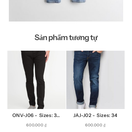
Sản phẩm tương tự
ONV-J06 -
Sizes: 32,
JAJ-J02 -
Sizes: 34
33, 36
600.000
₫
600.000
₫