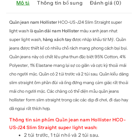
Mô tả
Thông tin bổ sung
Đánh giá (0)
wash
số
lượng
Quần jean nam Hollister
HCO-US-J24 Slim Straight super
light wash là
quần dài nam Hollister
màu xanh jean nhạt
super light wash,
hàng xách tay
được nhập khẩu từ Mỹ. Quần
jeans được thiết kế có nhiều chỗ rách mang phong cách bụi bụi.
Quần jeans này có chất liệu pha thun đặc biệt 95% Cotton, 4%
Polyester, 1% Elastane mang lại sự co giãn và cực kỳ thoải mái
cho người mặc. Quần có 2 túi trước và 2 túi sau. Quần kiểu dáng
slim straight ôm phần đùi và ống đứng mang cảm giác rất thoải
mái cho người mặc. Các chàng có thể diện mẫu quần jeans
hollister form slim straight trong các các dịp đi chơi, đi dạo hay
dã ngoại rất thích hợp.
Thông tin sản phẩm Quần jean nam Hollister
HCO-
US-J24 Slim Straight super light wash:
2 túi trước, 1 túi nhỏ và 2 túi sau.