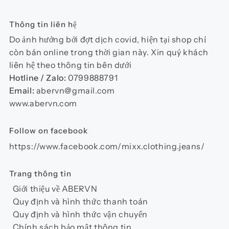
thể.
Các
Thông tin liên hệ
tùy
chọn
Do ảnh hưởng bởi đợt dịch covid, hiện tại shop chỉ
có
còn bán online trong thời gian này. Xin quý khách
thể
liên hệ theo thông tin bên dưới
được
Hotline / Zalo:
0799888791
chọn
Email:
abervn@gmail.com
trên
www.abervn.com
trang
sản
Follow on facebook
phẩm
https://www.facebook.com/mixx.clothing.jeans/
Trang thông tin
Giới thiệu về ABERVN
Quy định và hình thức thanh toán
Quy định và hình thức vận chuyển
Chính sách bảo mật thông tin