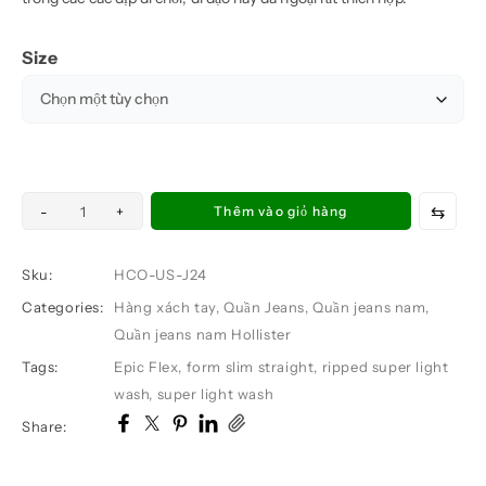
Size
Quần
⇆
-
+
Thêm vào giỏ hàng
jean
nam
Sku:
HCO-US-J24
Hollister
Categories:
Hàng xách tay
,
Quần Jeans
,
Quần jeans nam
,
HCO-
Quần jeans nam Hollister
US-
Tags:
Epic Flex
,
form slim straight
,
ripped super light
J24
wash
,
super light wash
Slim
Straight
Share:
super
light