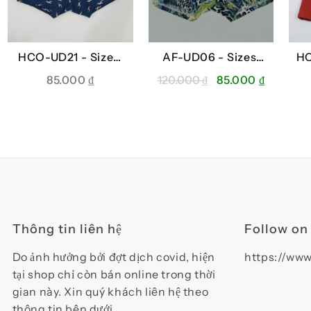
HCO-UD21 -
Sizes:
AF-UD06 -
Sizes:
HC
L, XL
M, L
Giá
Giá
85.000
₫
120.000
₫
85.000
₫
gốc
hiện
là:
tại
120.000 ₫.
là:
85.000 ₫
Thông tin liên hệ
Follow on
Do ảnh hưởng bởi đợt dịch covid, hiện
https://www
tại shop chỉ còn bán online trong thời
gian này. Xin quý khách liên hệ theo
thông tin bên dưới