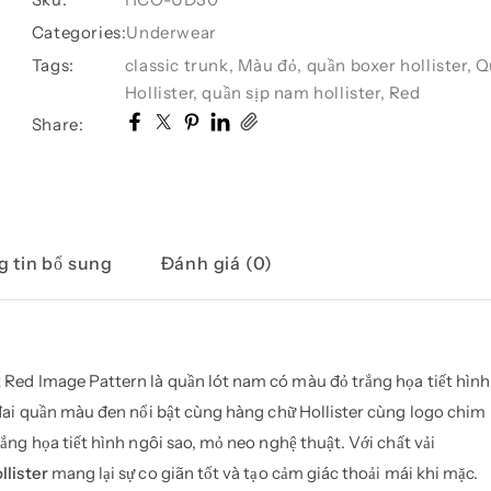
Hollister
Categories:
Underwear
HCO-
UD30
Tags:
classic trunk
,
Màu đỏ
,
quần boxer hollister
,
Q
Classic
Hollister
,
quần sịp nam hollister
,
Red
Trunk
Share:
Red
Image
Pattern
số
lượng
 tin bổ sung
Đánh giá (0)
ed Image Pattern là quần lót nam có màu đỏ trắng họa tiết hình
 đai quần màu đen nổi bật cùng hàng chữ Hollister cùng logo chim
ng họa tiết hình ngôi sao, mỏ neo nghệ thuật. Với chất vải
llister
mang lại sự co giãn tốt và tạo cảm giác thoải mái khi mặc.