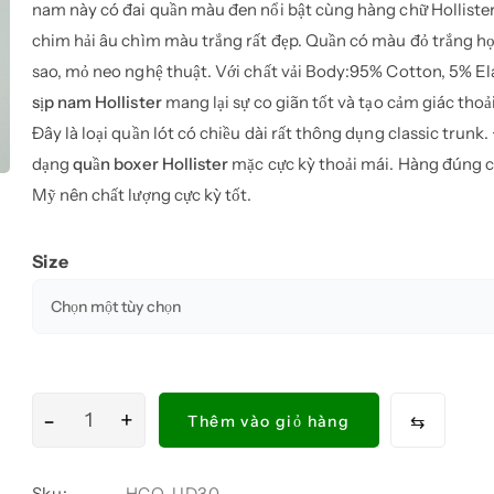
nam này có đai quần màu đen nổi bật cùng hàng chữ Holliste
chim hải âu chìm màu trắng rất đẹp. Quần có màu đỏ trắng họa
sao, mỏ neo nghệ thuật. Với chất vải Body:95% Cotton, 5% El
sịp nam Hollister
mang lại sự co giãn tốt và tạo cảm giác thoả
Đây là loại quần lót có chiều dài rất thông dụng classic trunk.
dạng
quần boxer Hollister
mặc cực kỳ thoải mái. Hàng đúng c
Mỹ nên chất lượng cực kỳ tốt.
Size
-
+
Quần
⇆
Thêm vào giỏ hàng
lót
nam
Sku:
HCO-UD30