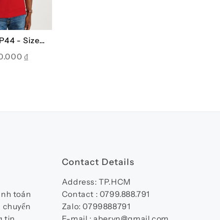
P44 -
Sizes:
 S, M, L
0.000
₫
Contact Details
Address: TP.HCM
anh toán
Contact : 0799.888.791
n chuyển
Zalo: 0799888791
 tin
E-mail : abervn@gmail.com