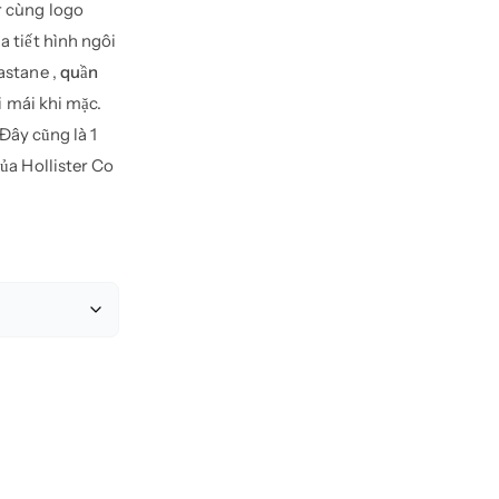
r cùng logo
 tiết hình ngôi
astane ,
quần
i mái khi mặc.
 Đây cũng là 1
ủa Hollister Co