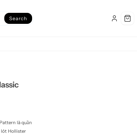
Search
assic
attern là quần
lót Hollister