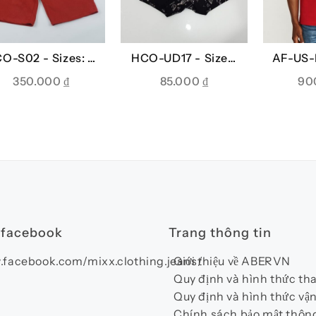
O-S02 -
Sizes: S,
HCO-UD17 -
Sizes:
AF-US-
M
XL
XS,
350.000
₫
85.000
₫
90
.
 facebook
Trang thông tin
.facebook.com/mixx.clothing.jeans/
Giới thiệu về ABERVN
Quy định và hình thức th
Quy định và hình thức vậ
Chính sách bảo mật thông