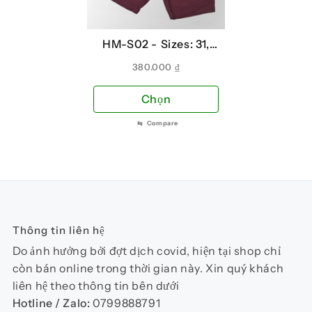
có
có
thể
thể
HM-S02 -
Sizes: 31,
được
đượ
29, 32, 30
chọn
chọ
380.000
₫
trên
trên
Sản
Chọn
trang
tra
phẩm
sản
sản
⇆
Compare
này
phẩm
phẩ
có
nhiều
biến
thể.
Các
Thông tin liên hệ
tùy
chọn
Do ảnh hưởng bởi đợt dịch covid, hiện tại shop chỉ
có
còn bán online trong thời gian này. Xin quý khách
thể
liên hệ theo thông tin bên dưới
được
Hotline / Zalo:
0799888791