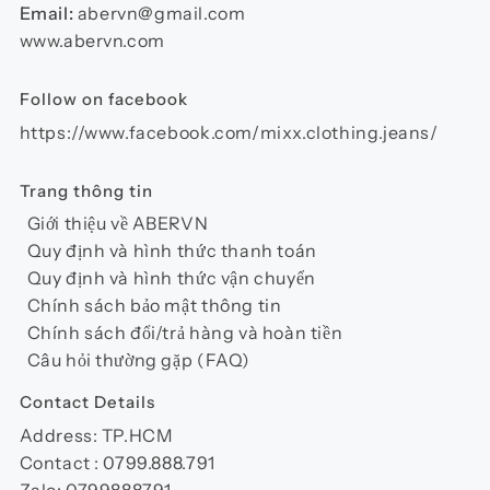
chọn
Email:
abervn@gmail.com
trên
www.abervn.com
trang
sản
Follow on facebook
phẩm
https://www.facebook.com/mixx.clothing.jeans/
Trang thông tin
Giới thiệu về ABERVN
Quy định và hình thức thanh toán
Quy định và hình thức vận chuyển
Chính sách bảo mật thông tin
Chính sách đổi/trả hàng và hoàn tiền
Câu hỏi thường gặp (FAQ)
Contact Details
Address: TP.HCM
Contact : 0799.888.791
Zalo: 0799888791