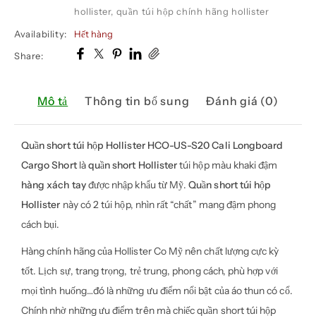
hollister
,
quần túi hộp chính hãng hollister
Availability:
Hết hàng
Share:
Mô tả
Thông tin bổ sung
Đánh giá (0)
Quần short túi hộp
Hollister HCO-US-S20 Cali Longboard
Cargo Short
là
quần short Hollister
túi hộp màu khaki đậm
hàng xách tay
được nhập khẩu từ Mỹ.
Quần short túi hộp
Hollister
này có 2 túi hộp, nhìn rất “chất” mang đậm phong
cách bụi.
Hàng chính hãng của Hollister Co Mỹ nên chất lượng cực kỳ
tốt. Lịch sự, trang trọng, trẻ trung, phong cách, phù hợp với
mọi tình huống…đó là những ưu điểm nổi bật của áo thun có cổ.
Chính nhờ những ưu điểm trên mà chiếc quần short túi hộp