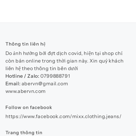
phẩm
phẩ
có
nhiều
biến
thể.
Các
Thông tin liên hệ
tùy
chọn
Do ảnh hưởng bởi đợt dịch covid, hiện tại shop chỉ
có
còn bán online trong thời gian này. Xin quý khách
thể
liên hệ theo thông tin bên dưới
được
Hotline / Zalo:
0799888791
chọn
Email:
abervn@gmail.com
trên
www.abervn.com
trang
sản
Follow on facebook
phẩm
https://www.facebook.com/mixx.clothing.jeans/
Trang thông tin