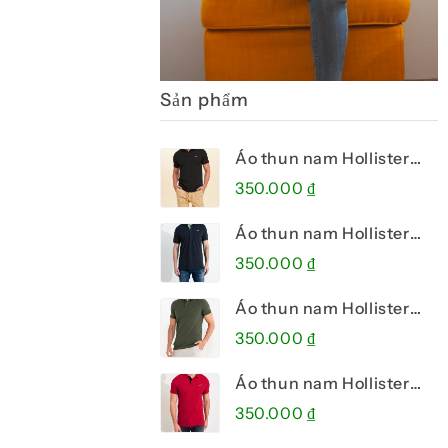
Sản phẩm
Áo thun nam Hollister
HCO-P247 Stretch Pique
350.000
₫
Polo Black
Áo thun nam Hollister
HCO-P253 Stretch Icon
350.000
₫
Polo Navy
Áo thun nam Hollister
HCO-P269 Stretch Icon
350.000
₫
Polo Green
Áo thun nam Hollister
HCO-P263 Logo Icon
350.000
₫
Polo Red