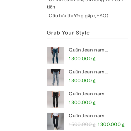
tiền
Câu hỏi thường gặp (FAQ)
Grab Your Style
Quần Jean nam
Abercrombie & Fitch AF-
1.300.000
₫
US-J46 DISTRESSED
SUPER SKINNY JEANS
Quần Jean nam
Abercrombie & Fitch AF-
1.300.000
₫
US-J60 Super Skinny
Jeans
Quần Jean nam
Abercrombie & Fitch AF-
1.300.000
₫
US-J57 Skinny Jeans
Black
Quần Jean nam
Abercrombie & Fitch AF-
Giá
Gi
1.500.000
₫
1.300.000
₫
US-J09 Slim Straight