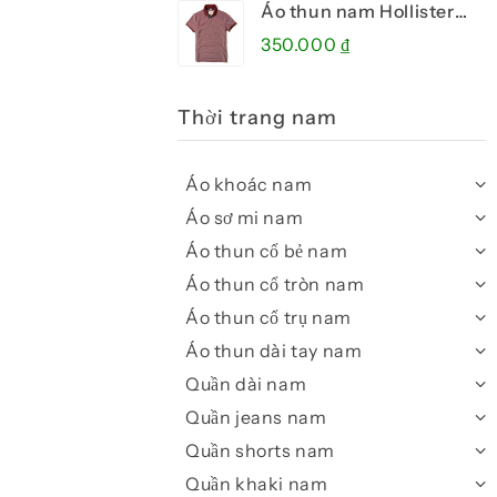
Áo thun nam Hollister
HCO-P243 Stretch
350.000
₫
Pique Icon Heather light
red
Thời trang nam
Áo khoác nam
Áo sơ mi nam
Áo thun cổ bẻ nam
Áo thun cổ tròn nam
Áo thun cổ trụ nam
Áo thun dài tay nam
Quần dài nam
Quần jeans nam
Quần shorts nam
Quần khaki nam