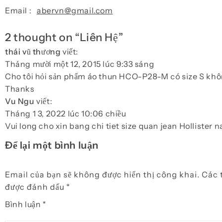
Email :
abervn@gmail.com
2 thought on “
Liên Hệ
”
thái vũ thương
viết:
Tháng mười một 12, 2015 lúc 9:33 sáng
Cho tôi hỏi sản phẩm áo thun HCO-P28-M có size S khôn
Thanks
Vu Ngu
viết:
Tháng 1 3, 2022 lúc 10:06 chiều
Vui long cho xin bang chi tiet size quan jean Hollister n
Để lại một bình luận
Email của bạn sẽ không được hiển thị công khai.
Các 
được đánh dấu
*
Bình luận
*