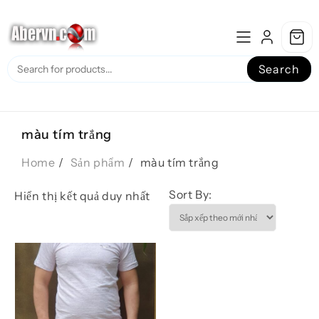
Skip
to
content
Search
màu tím trắng
Home
Sản phẩm
màu tím trắng
Sort By:
Hiển thị kết quả duy nhất