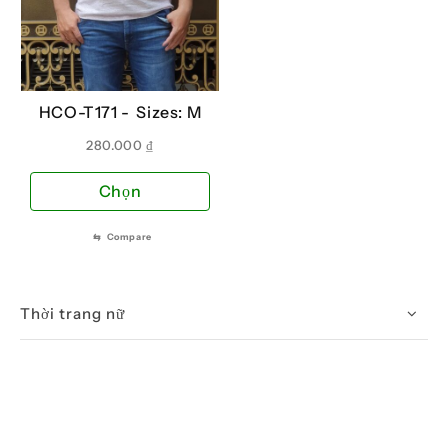
HCO-T171 -
Sizes: M
280.000
₫
Sản
Chọn
phẩm
này
⇆
Compare
có
nhiều
biến
Thời trang nữ
thể.
Các
tùy
chọn
có