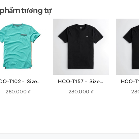
 phẩm tương tự
CO-T102 -
Sizes:
HCO-T157 -
Sizes:
HCO-T
S
XS
280.000
₫
280.000
₫
28