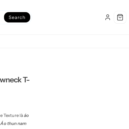
Search
ewneck T-
 Texture là
áo
.
Áo thun nam