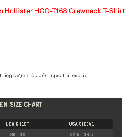
m Hollister HCO-T168 Crewneck T-Shirt
trắng được thêu bên ngực trái của áo