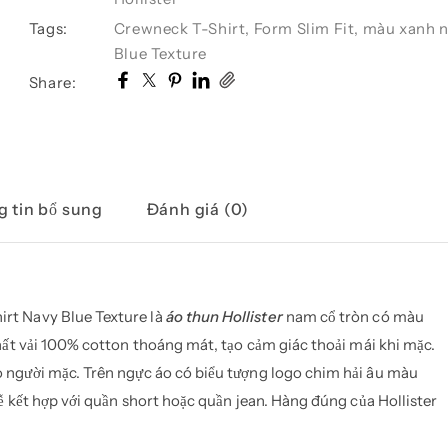
T168
Crewneck
Tags:
Crewneck T-Shirt
,
Form Slim Fit
,
màu xanh n
T-
Blue Texture
Shirt
Share:
Navy
Blue
Texture
số
lượng
 tin bổ sung
Đánh giá (0)
t Navy Blue Texture là
áo thun Hollister
nam cổ tròn có màu
ất vải 100% cotton thoáng mát, tạo cảm giác thoải mái khi mặc.
 người mặc. Trên ngực áo có biểu tượng logo chim hải âu màu
ễ kết hợp với quần short hoặc quần jean. Hàng đúng của Hollister