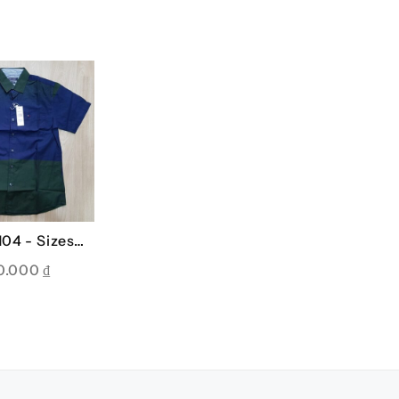
04 -
Sizes:
L, XL
0.000
₫