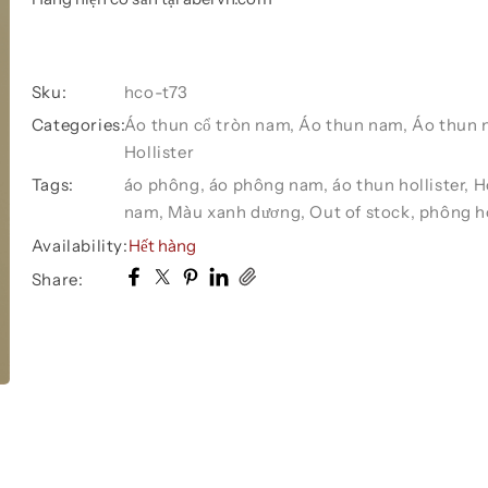
Sku:
hco-t73
Categories:
Áo thun cổ tròn nam
,
Áo thun nam
,
Áo thun 
Hollister
Tags:
áo phông
,
áo phông nam
,
áo thun hollister
,
H
nam
,
Màu xanh dương
,
Out of stock
,
phông ho
Availability:
Hết hàng
Share: