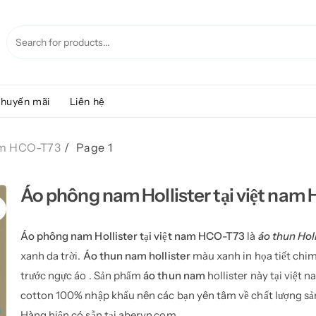
huyến mãi
Liên hệ
nam HCO-T73
Page 1
Áo phông nam Hollister tại việt nam
Áo phông nam Hollister tại việt nam HCO-T73
là
áo thun Hol
xanh da trời.
Áo thun nam hollister
màu xanh in họa tiết chim
trước ngực áo . Sản phẩm
áo thun nam
hollister này tại việt 
cotton 100% nhập khẩu nên các bạn yên tâm về chất lượng sả
Hàng hiện có sẵn tại abervn.com