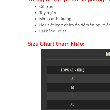
Cổ tròn
Tay ngắn
Màu xanh dương
Họa tiết logo chim én đỏ trên ngực áo
Lai bằng, xẻ tà
Size Chart tham khảo: