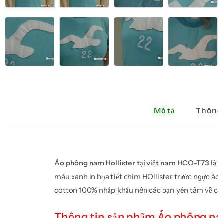
Mô tả
Thông
Áo phông nam Hollister tại việt nam HCO-T73
l
màu xanh in họa tiết chim HOllister trước ngực 
cotton 100% nhập khẩu nên các bạn yên tâm về ch
Thông tin sản phẩm Áo phông na