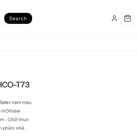
Search
 HCO-T73
lister
nam màu
 HOllister
nam . Chất thun
n phẩm nhé .