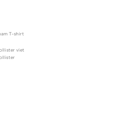
nam T-shirt
ollister viet
llister