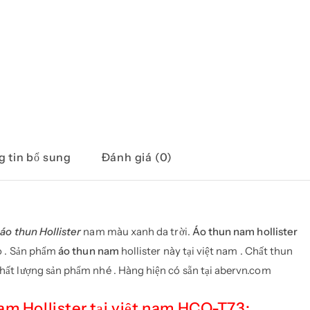
 tin bổ sung
Đánh giá (0)
à
áo thun Hollister
nam màu xanh da trời.
Áo thun nam hollister
áo . Sản phẩm
áo thun nam
hollister này tại việt nam . Chất thun
ất lượng sản phẩm nhé . Hàng hiện có sẵn tại abervn.com
m Hollister tại việt nam HCO-T73: