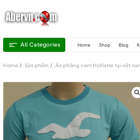
Skip
to
content
All Categories
Home
Shop
Blog
K
Home
Sản phẩm
Áo phông nam Hollister tại việt 