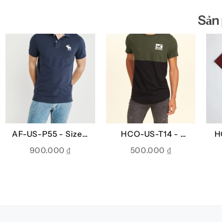
Sản
AF-US-P55 -
Sizes:
HCO-US-T14 -
H
XS
Sizes: S
900.000
₫
500.000
₫