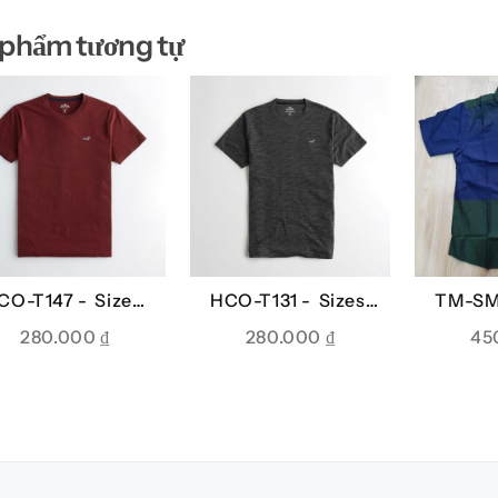
 phẩm tương tự
CO-T147 -
Sizes:
HCO-T131 -
Sizes:
TM-SM
S
XS
280.000
₫
280.000
₫
45