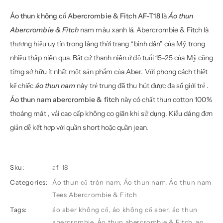
Áo thun không cổ Abercrombie & Fitch AF-T18
là
Áo thun
Abercrombie & Fitch
nam màu xanh lá. Abercrombie & Fitch là
thương hiệu uy tín trong làng thời trang “bình dân” của Mỹ trong
nhiều thập niên qua. Bất cứ thanh niên ở độ tuổi 15-25 của Mỹ cũng
từng sở hữu ít nhất một sản phẩm của Aber. Với phong cách thiết
kế chiếc
áo thun nam
này trẻ trung đã thu hút được đa số giới trẻ .
Áo thun nam abercrombie & fitch
này có chất thun cotton 100%
thoáng mát , vải cao cấp không co giãn khi sử dụng. Kiểu dáng đơn
giản dễ kết hợp với quần short hoặc quần jean.
Sku:
af-18
Categories:
Áo thun cổ tròn nam
,
Áo thun nam
,
Áo thun nam
Tees Abercrombie & Fitch
Tags:
áo aber không cổ
,
áo không cổ aber
,
áo thun
abercrombie
,
Áo thun abercrombie & Fitch
,
ao