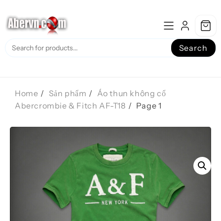
Skip
to
content
Search
Home
Sản phẩm
Áo thun không cổ
Abercrombie & Fitch AF-T18
Page 1