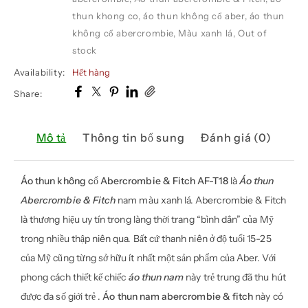
thun khong co
,
áo thun không cổ aber
,
áo thun
không cổ abercrombie
,
Màu xanh lá
,
Out of
stock
Availability:
Hết hàng
Share:
Mô tả
Thông tin bổ sung
Đánh giá (0)
Áo thun không cổ Abercrombie & Fitch AF-T18
là
Áo thun
Abercrombie & Fitch
nam màu xanh lá. Abercrombie & Fitch
là thương hiệu uy tín trong làng thời trang “bình dân” của Mỹ
trong nhiều thập niên qua. Bất cứ thanh niên ở độ tuổi 15-25
của Mỹ cũng từng sở hữu ít nhất một sản phẩm của Aber. Với
phong cách thiết kế chiếc
áo thun nam
này trẻ trung đã thu hút
được đa số giới trẻ .
Áo thun nam abercrombie & fitch
này có