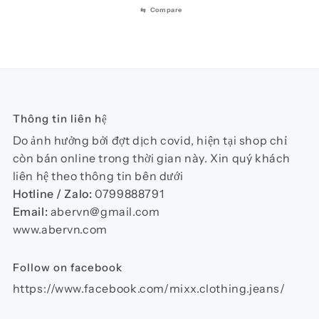
sản
sản
⇆
Compare
này
phẩm
phẩ
có
nhiều
biến
thể.
Các
Thông tin liên hệ
tùy
chọn
Do ảnh hưởng bởi đợt dịch covid, hiện tại shop chỉ
có
còn bán online trong thời gian này. Xin quý khách
thể
liên hệ theo thông tin bên dưới
được
Hotline / Zalo:
0799888791
chọn
Email:
abervn@gmail.com
trên
www.abervn.com
trang
sản
Follow on facebook
phẩm
https://www.facebook.com/mixx.clothing.jeans/