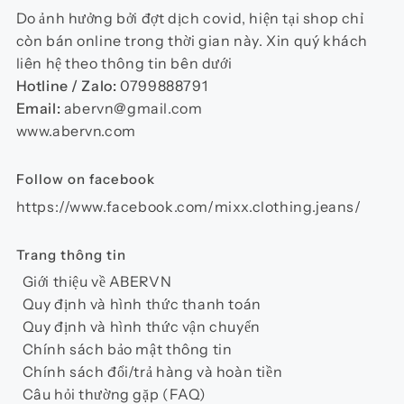
chọn
Do ảnh hưởng bởi đợt dịch covid, hiện tại shop chỉ
có
còn bán online trong thời gian này. Xin quý khách
thể
liên hệ theo thông tin bên dưới
được
Hotline / Zalo:
0799888791
chọn
Email:
abervn@gmail.com
trên
www.abervn.com
trang
sản
Follow on facebook
phẩm
https://www.facebook.com/mixx.clothing.jeans/
Trang thông tin
Giới thiệu về ABERVN
Quy định và hình thức thanh toán
Quy định và hình thức vận chuyển
Chính sách bảo mật thông tin
Chính sách đổi/trả hàng và hoàn tiền
Câu hỏi thường gặp (FAQ)