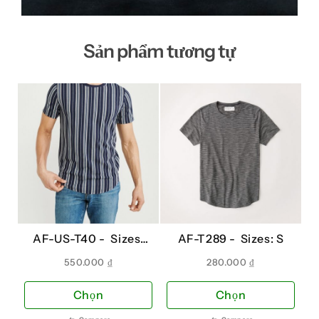
Sản phẩm tương tự
AF-US-T40 -
Sizes:
AF-T289 -
Sizes: S
XL, XS
550.000
₫
280.000
₫
Sản
Sản
Chọn
Chọn
phẩm
phẩ