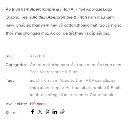
Áo thun nam Abercrombie & Fitch
AF-T154 Applique Logo
Graphic Tee là
Áo thun Abercrombie & Fitch
nam màu xanh
navy. Chiếc
áo thun nam
này vải cotton thoáng mát, tạo cảm giác
thoải mái cho người mặc. Áo có họa tiết thêu và đắp sắc xảo.
Sku:
AF-T154
Categories:
Áo thun cổ tròn nam
,
Áo thun nam
,
Áo thun nam
Tees Abercrombie & Fitch
Tags:
áo cổ tròn nam Aber
,
áo thun A&F cao cấp
,
áo
thun abercrombie
,
Áo thun abercrombie & Fitch
,
áo thun không cổ abercrombie
,
Out of stock
Availability:
Hết hàng
Share: