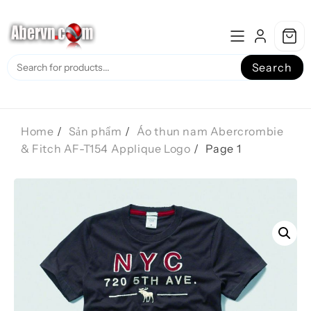
Skip
to
content
Search
Home
Sản phẩm
Áo thun nam Abercrombie
& Fitch AF-T154 Applique Logo
Page 1