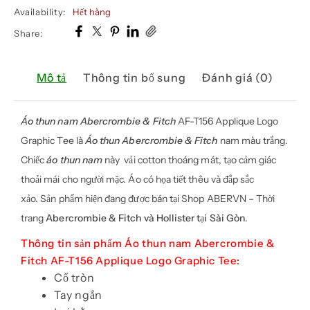
Availability:
Hết hàng
Share:
Mô tả
Thông tin bổ sung
Đánh giá (0)
Áo thun nam Abercrombie & Fitch
AF-T156 Applique Logo
Graphic Tee là
Áo thun Abercrombie & Fitch
nam màu trắng.
Chiếc
áo thun nam
này vải cotton thoáng mát, tạo cảm giác
thoải mái cho người mặc. Áo có họa tiết thêu và đắp sắc
xảo. Sản phẩm hiện đang được bán tại Shop ABERVN – Thời
trang
Abercrombie & Fitch và Hollister tại Sài Gòn
.
Thông tin sản phẩm Áo thun nam Abercrombie &
Fitch AF-T156 Applique Logo Graphic Tee:
Cổ tròn
Tay ngắn