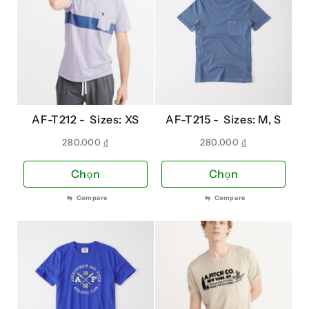
AF-T212 -
Sizes: XS
AF-T215 -
Sizes: M, S
280.000
₫
280.000
₫
Sản
Sản
Chọn
Chọn
phẩm
phẩ
⇆
Compare
⇆
Compare
này
này
có
có
nhiều
nhiề
biến
biến
thể.
thể.
Các
Các
tùy
tùy