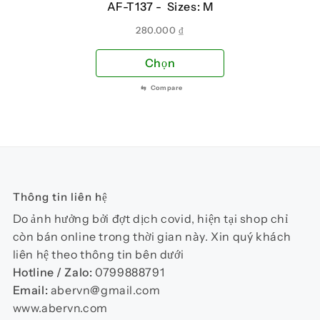
AF-T137 -
Sizes: M
được
đượ
chọn
chọ
280.000
₫
trên
trên
Sản
Chọn
trang
tra
phẩm
sản
sản
⇆
Compare
này
phẩm
phẩ
có
nhiều
biến
thể.
Các
Thông tin liên hệ
tùy
chọn
Do ảnh hưởng bởi đợt dịch covid, hiện tại shop chỉ
có
còn bán online trong thời gian này. Xin quý khách
thể
liên hệ theo thông tin bên dưới
được
Hotline / Zalo:
0799888791
chọn
Email:
abervn@gmail.com
trên
www.abervn.com