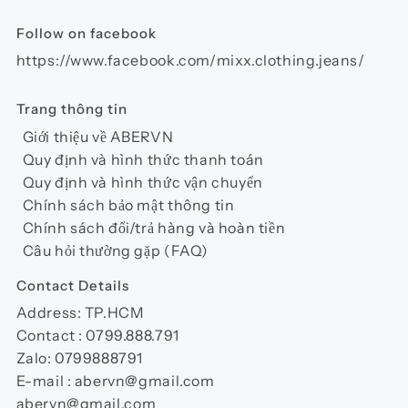
trang
sản
Follow on facebook
phẩm
https://www.facebook.com/mixx.clothing.jeans/
Trang thông tin
Giới thiệu về ABERVN
Quy định và hình thức thanh toán
Quy định và hình thức vận chuyển
Chính sách bảo mật thông tin
Chính sách đổi/trả hàng và hoàn tiền
Câu hỏi thường gặp (FAQ)
Contact Details
Address: TP.HCM
Contact : 0799.888.791
Zalo: 0799888791
E-mail : abervn@gmail.com
abervn@gmail.com