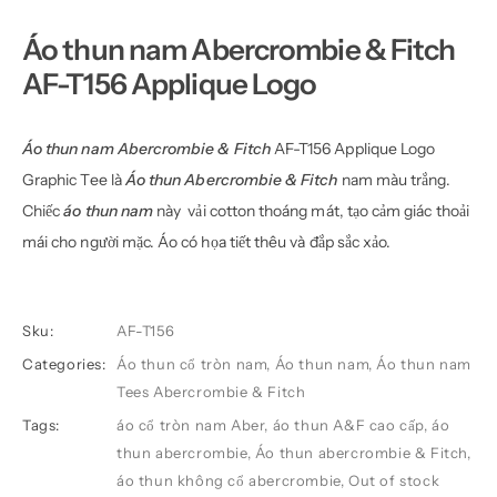
Áo thun nam Abercrombie & Fitch
AF-T156 Applique Logo
Áo thun nam Abercrombie & Fitch
AF-T156 Applique Logo
Graphic Tee là
Áo thun Abercrombie & Fitch
nam màu trắng.
Chiếc
áo thun nam
này vải cotton thoáng mát, tạo cảm giác thoải
mái cho người mặc. Áo có họa tiết thêu và đắp sắc xảo.
Sku:
AF-T156
Categories:
Áo thun cổ tròn nam
,
Áo thun nam
,
Áo thun nam
Tees Abercrombie & Fitch
Tags:
áo cổ tròn nam Aber
,
áo thun A&F cao cấp
,
áo
thun abercrombie
,
Áo thun abercrombie & Fitch
,
áo thun không cổ abercrombie
,
Out of stock