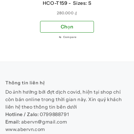
HCO-T159 -
Sizes: S
được
đượ
chọn
chọ
280.000
₫
trên
trên
Sản
Chọn
trang
tra
phẩm
sản
sản
⇆
Compare
này
phẩm
phẩ
có
nhiều
biến
thể.
Các
Thông tin liên hệ
tùy
chọn
Do ảnh hưởng bởi đợt dịch covid, hiện tại shop chỉ
có
còn bán online trong thời gian này. Xin quý khách
thể
liên hệ theo thông tin bên dưới
được
Hotline / Zalo:
0799888791
chọn
Email:
abervn@gmail.com
trên
www.abervn.com