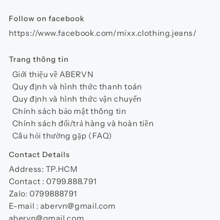
trang
sản
Follow on facebook
phẩm
https://www.facebook.com/mixx.clothing.jeans/
Trang thông tin
Giới thiệu về ABERVN
Quy định và hình thức thanh toán
Quy định và hình thức vận chuyển
Chính sách bảo mật thông tin
Chính sách đổi/trả hàng và hoàn tiền
Câu hỏi thường gặp (FAQ)
Contact Details
Address: TP.HCM
Contact : 0799.888.791
Zalo: 0799888791
E-mail : abervn@gmail.com
abervn@gmail.com