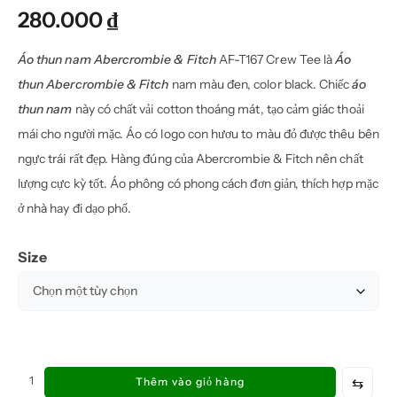
280.000
₫
Áo thun nam Abercrombie & Fitch
AF-T167 Crew Tee là
Áo
thun Abercrombie & Fitch
nam màu đen, color black. Chiếc
áo
thun nam
này có chất vải cotton thoáng mát, tạo cảm giác thoải
mái cho người mặc. Áo có logo con hươu to màu đỏ được thêu bên
ngực trái rất đẹp. Hàng đúng của Abercrombie & Fitch nên chất
lượng cực kỳ tốt. Áo phông có phong cách đơn giản, thích hợp mặc
ở nhà hay đi dạo phố.
Size
Áo
⇆
Thêm vào giỏ hàng