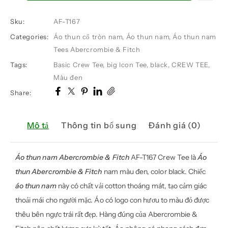
thun
nam
Sku:
AF-T167
Abercrombie
Categories:
Áo thun cổ tròn nam
,
Áo thun nam
,
Áo thun nam
&
Tees Abercrombie & Fitch
Fitch
AF-
Tags:
Basic Crew Tee
,
big Icon Tee
,
black
,
CREW TEE
,
T167
Màu đen
Crew
Share:
Tee
số
Mô tả
Thông tin bổ sung
Đánh giá (0)
lượng
Áo thun nam Abercrombie & Fitch
AF-T167 Crew Tee là
Áo
thun Abercrombie & Fitch
nam màu đen, color black. Chiếc
áo thun nam
này có chất vải cotton thoáng mát, tạo cảm giác
thoải mái cho người mặc. Áo có logo con hươu to màu đỏ được
thêu bên ngực trái rất đẹp. Hàng đúng của Abercrombie &