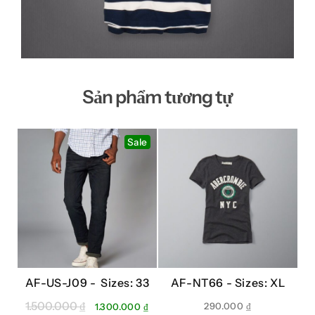
Sản phẩm tương tự
Sale
AF-US-J09 -
Sizes: 33
AF-NT66 -
Sizes: XL
1.500.000
₫
Giá
Giá
290.000
₫
1.300.000
₫