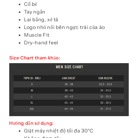
Cổ bẻ
Tay ngắn
Lai bằng, xẻ tà
Logo nhỏ nổi bên ngực trái của áo
Muscle Fit
Dry-hand feel
Size Chart tham khảo:
Hướng dẫn sử dụng:
Giặt máy nhiệt độ tối đa 30°C