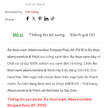
Out of stock
Availability:
Hết hàng
Share:
Mô tả
Thông tin bổ sung
Đánh giá (0)
Áo thun nam Abercrombie
Striped Polo AF-PS10
là
Áo thun
abercrombie & fitch
sọc trắng xanh đen.
Áo thun nam này
có
Chất vải cá sấu 100% cotton sọc xanh đen và trắng. Chiếc
Áo
thun nam abercrombie & fitch
này Kiểu dáng Slim Fit. Dry-
hand feel. Bên ngực trái của áo được thêu logo tuần lộc thanh
mảnh. Áo hiện đang được bán tại Shop ABERVN – Thời trang
Abercrombie & Fitch và Hollister tại Sài Gòn
.
Thông tin sản phẩm Áo thun nam Abercrombie
Striped Polo AF-PS10: