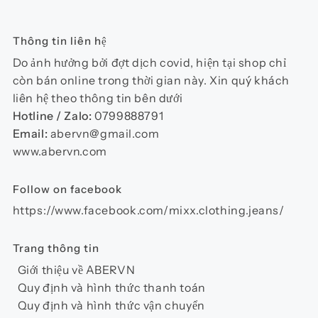
thể.
Các
Thông tin liên hệ
tùy
chọn
Do ảnh hưởng bởi đợt dịch covid, hiện tại shop chỉ
có
còn bán online trong thời gian này. Xin quý khách
thể
liên hệ theo thông tin bên dưới
được
Hotline / Zalo:
0799888791
chọn
Email:
abervn@gmail.com
trên
www.abervn.com
trang
sản
Follow on facebook
phẩm
https://www.facebook.com/mixx.clothing.jeans/
Trang thông tin
Giới thiệu về ABERVN
Quy định và hình thức thanh toán
Quy định và hình thức vận chuyển