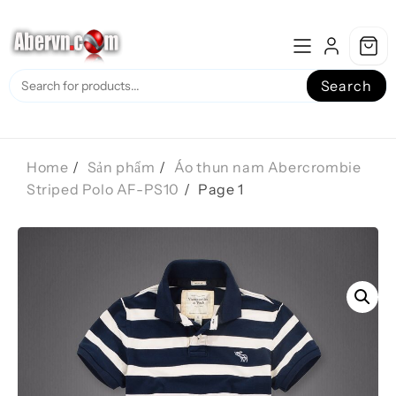
Skip
to
content
Search
Home
Sản phẩm
Áo thun nam Abercrombie
Striped Polo AF-PS10
Page 1