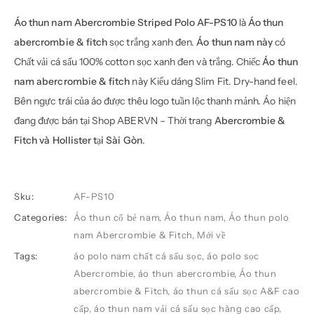
Áo thun nam Abercrombie Striped Polo AF-PS10
là
Áo thun
abercrombie & fitch
sọc trắng xanh đen.
Áo thun nam này
có
Chất vải cá sấu 100% cotton sọc xanh đen và trắng. Chiếc
Áo thun
nam abercrombie & fitch
này Kiểu dáng Slim Fit. Dry-hand feel.
Bên ngực trái của áo được thêu logo tuần lộc thanh mảnh. Áo hiện
đang được bán tại Shop ABERVN – Thời trang
Abercrombie &
Fitch và Hollister tại Sài Gòn
.
Sku:
AF-PS10
Categories:
Áo thun cổ bẻ nam
,
Áo thun nam
,
Áo thun polo
nam Abercrombie & Fitch
,
Mới về
Tags:
áo polo nam chất cá sấu sọc
,
áo polo sọc
Abercrombie
,
áo thun abercrombie
,
Áo thun
abercrombie & Fitch
,
áo thun cá sấu sọc A&F cao
cấp
,
áo thun nam vải cá sấu sọc hàng cao cấp
,