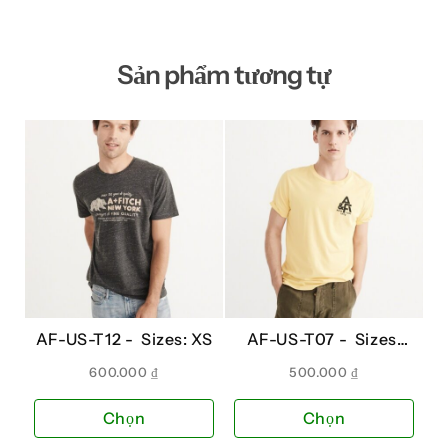
Sản phẩm tương tự
AF-US-T12 -
Sizes: XS
AF-US-T07 -
Sizes:
XS
600.000
₫
500.000
₫
Sản
Sản
Chọn
Chọn
phẩm
phẩ