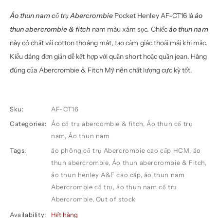
Áo thun nam cổ trụ Abercrombie
Pocket Henley AF-CT16 là
áo
thun abercrombie & fitch
nam màu xám sọc. Chiếc
áo thun nam
này có chất vải cotton thoáng mát, tạo cảm giác thoải mái khi mặc.
Kiểu dáng đơn giản dễ kết hợp với quần short hoặc quần jean. Hàng
đúng của Abercrombie & Fitch Mỹ nên chất lượng cực kỳ tốt.
Sku:
AF-CT16
Categories:
Áo cổ trụ abercombie & fitch
,
Áo thun cổ trụ
nam
,
Áo thun nam
Tags:
áo phông cổ trụ Abercrombie cao cấp HCM
,
áo
thun abercrombie
,
Áo thun abercrombie & Fitch
,
áo thun henley A&F cao cấp
,
áo thun nam
Abercrombie cổ trụ
,
áo thun nam cổ trụ
Abercrombie
,
Out of stock
Availability:
Hết hàng