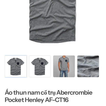
Áo thun nam cổ trụ Abercrombie
Pocket Henley AF-CT16