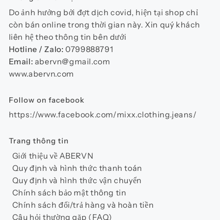
chọn
Do ảnh hưởng bởi đợt dịch covid, hiện tại shop chỉ
có
còn bán online trong thời gian này. Xin quý khách
thể
liên hệ theo thông tin bên dưới
được
Hotline / Zalo:
0799888791
chọn
Email:
abervn@gmail.com
trên
www.abervn.com
trang
sản
Follow on facebook
phẩm
https://www.facebook.com/mixx.clothing.jeans/
Trang thông tin
Giới thiệu về ABERVN
Quy định và hình thức thanh toán
Quy định và hình thức vận chuyển
Chính sách bảo mật thông tin
Chính sách đổi/trả hàng và hoàn tiền
Câu hỏi thường gặp (FAQ)