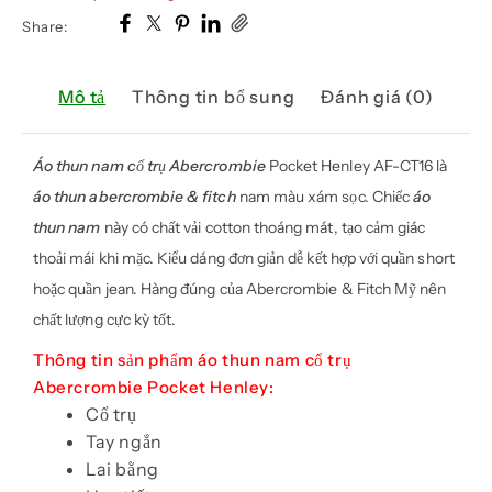
Share:
Mô tả
Thông tin bổ sung
Đánh giá (0)
Áo thun nam cổ trụ Abercrombie
Pocket Henley AF-CT16 là
áo thun abercrombie & fitch
nam màu xám sọc. Chiếc
áo
thun nam
này có chất vải cotton thoáng mát, tạo cảm giác
thoải mái khi mặc. Kiểu dáng đơn giản dễ kết hợp với quần short
hoặc quần jean. Hàng đúng của Abercrombie & Fitch Mỹ nên
chất lượng cực kỳ tốt.
Thông tin sản phẩm áo thun nam cổ trụ
Abercrombie Pocket Henley:
Cổ trụ
Tay ngắn
Lai bằng