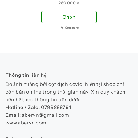
chọn
chọ
280.000
₫
trên
trên
Sản
Chọn
trang
tra
phẩm
sản
sản
⇆
Compare
này
phẩm
phẩ
có
nhiều
biến
thể.
Các
Thông tin liên hệ
tùy
chọn
Do ảnh hưởng bởi đợt dịch covid, hiện tại shop chỉ
có
còn bán online trong thời gian này. Xin quý khách
thể
liên hệ theo thông tin bên dưới
được
Hotline / Zalo:
0799888791
chọn
Email:
abervn@gmail.com
trên
www.abervn.com
trang
sản