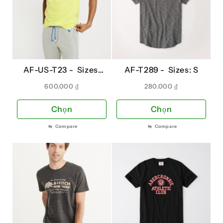
AF-US-T23 -
Sizes:
AF-T289 -
Sizes: S
XS
600.000
₫
280.000
₫
Sản
Sản
Chọn
Chọn
phẩm
phẩ
⇆
Compare
⇆
Compare
này
này
có
có
nhiều
nhiề
biến
biến
thể.
thể.
Các
Các
tùy
tùy
chọn
chọ