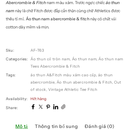
Abercrombie & Fitch
nam màu xám. Trước ngực chiếc
áo thun
nam
này là chữ Fitch được đắp cẩn thận cùng chữ Athletics được
thêu tỉ mỉ.
Áo thun nam abercrombie & fitch
này có chất vải
cotton dày mềm và mịn.
Sku:
AF-T63
Categories:
Áo thun cổ tròn nam
,
Áo thun nam
,
Áo thun nam
Tees Abercrombie & Fitch
Tags:
áo thun A&Fitch màu xám cao cấp
,
áo thun
abercrombie
,
Áo thun abercrombie & Fitch
,
Out
of stock
,
Vintage Athletic Tee Fitch
Availability:
Hết hàng
Share:
Mô tả
Thông tin bổ sung
Đánh giá (0)