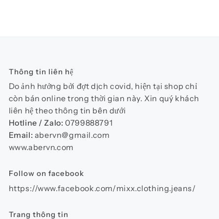
này
phẩm
phẩ
có
nhiều
biến
thể.
Các
Thông tin liên hệ
tùy
chọn
Do ảnh hưởng bởi đợt dịch covid, hiện tại shop chỉ
có
còn bán online trong thời gian này. Xin quý khách
thể
liên hệ theo thông tin bên dưới
được
Hotline / Zalo:
0799888791
chọn
Email:
abervn@gmail.com
trên
www.abervn.com
trang
sản
Follow on facebook
phẩm
https://www.facebook.com/mixx.clothing.jeans/
Trang thông tin