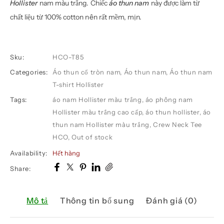
Hollister
nam màu trắng. Chiếc
áo thun nam
này được làm từ
chất liệu từ 100% cotton nên rất mềm, mịn.
Sku:
HCO-T85
Categories:
Áo thun cổ tròn nam
,
Áo thun nam
,
Áo thun nam
T-shirt Hollister
Tags:
áo nam Hollister màu trắng
,
áo phông nam
Hollister màu trắng cao cấp
,
áo thun hollister
,
áo
thun nam Hollister màu trắng
,
Crew Neck Tee
HCO
,
Out of stock
Availability:
Hết hàng
Share:
Mô tả
Thông tin bổ sung
Đánh giá (0)