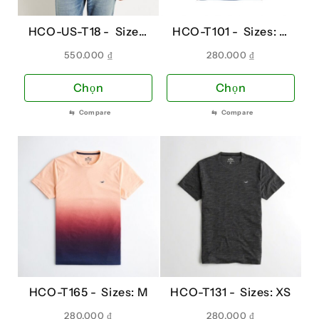
HCO-US-T18 -
Sizes:
HCO-T101 -
Sizes: S,
XS, S
M
550.000
₫
280.000
₫
Sản
Sản
Chọn
Chọn
phẩm
phẩ
⇆
Compare
⇆
Compare
này
này
có
có
nhiều
nhiề
biến
biến
thể.
thể.
Các
Các
tùy
tùy
chọn
chọ
có
có
thể
thể
HCO-T165 -
Sizes: M
HCO-T131 -
Sizes: XS
được
đượ
chọn
chọ
280.000
₫
280.000
₫