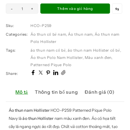
Áo
⇆
-
+
Thêm vào giỏ hàng
thun
nam
Sku:
HCO-P259
Hollister
Categories:
Áo thun cổ bẻ nam
,
Áo thun nam
,
Áo thun nam
HCO-
Polo Hollister
P259
Tags:
áo thun nam cổ bẻ
,
áo thun nam Hollister cổ bẻ
,
Patterned
Áo thun Polo Nam Hollister
,
Màu xanh đen
,
Pique
Patterned Pique Polo
Polo
Navy
Share:
số
lượng
Mô tả
Thông tin bổ sung
Đánh giá (0)
Áo thun nam Hollister
HCO-P259 Patterned Pique Polo
Navy là
áo thun Hollister
nam màu xanh đen. Áo có họa tiết
cây lá ngang ngực áo rất đẹp. Chất vải cotton thoáng mát, tạo