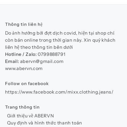
biến
thể.
Các
Thông tin liên hệ
tùy
chọn
Do ảnh hưởng bởi đợt dịch covid, hiện tại shop chỉ
có
còn bán online trong thời gian này. Xin quý khách
thể
liên hệ theo thông tin bên dưới
được
Hotline / Zalo:
0799888791
chọn
Email:
abervn@gmail.com
trên
www.abervn.com
trang
sản
Follow on facebook
phẩm
https://www.facebook.com/mixx.clothing.jeans/
Trang thông tin
Giới thiệu về ABERVN
Quy định và hình thức thanh toán