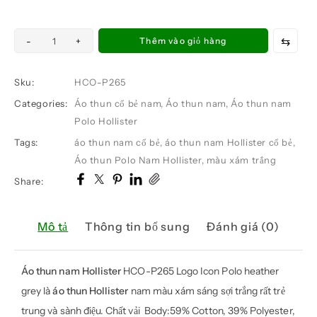
Áo
⇆
-
+
Thêm vào giỏ hàng
thun
nam
Sku:
HCO-P265
Hollister
Categories:
Áo thun cổ bẻ nam
,
Áo thun nam
,
Áo thun nam
HCO-
Polo Hollister
P265
Tags:
áo thun nam cổ bẻ
,
áo thun nam Hollister cổ bẻ
,
Logo
Áo thun Polo Nam Hollister
,
màu xám trắng
Icon
Polo
Share:
heather
grey
Mô tả
Thông tin bổ sung
Đánh giá (0)
số
lượng
Áo thun nam Hollister
HCO-P265 Logo Icon Polo heather
grey là
áo thun Hollister
nam màu xám sáng sợi trắng rất trẻ
trung và sành điệu. Chất vải Body:59% Cotton, 39% Polyester,