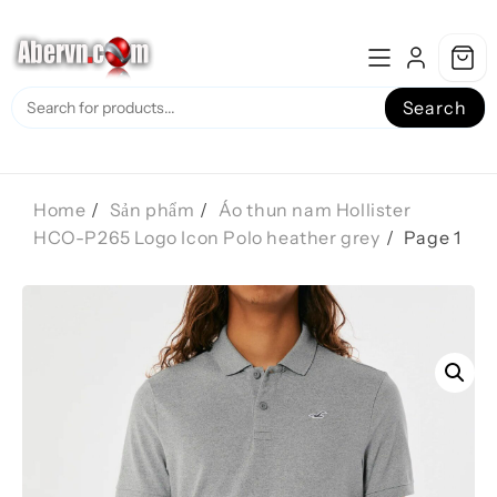
Skip
to
content
Search
Home
Sản phẩm
Áo thun nam Hollister
HCO-P265 Logo Icon Polo heather grey
Page 1