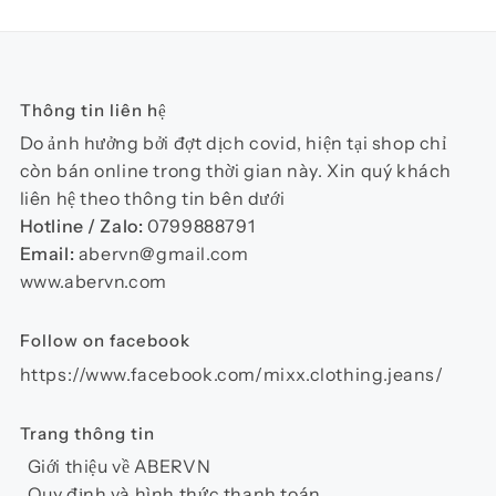
nhiều
biến
thể.
Các
Thông tin liên hệ
tùy
chọn
Do ảnh hưởng bởi đợt dịch covid, hiện tại shop chỉ
có
còn bán online trong thời gian này. Xin quý khách
thể
liên hệ theo thông tin bên dưới
được
Hotline / Zalo:
0799888791
chọn
Email:
abervn@gmail.com
trên
www.abervn.com
trang
sản
Follow on facebook
phẩm
https://www.facebook.com/mixx.clothing.jeans/
Trang thông tin
Giới thiệu về ABERVN
Quy định và hình thức thanh toán