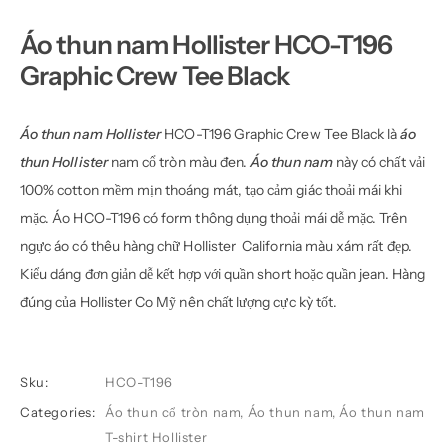
Áo thun nam Hollister HCO-T196
Graphic Crew Tee Black
Áo thun nam Hollister
HCO-T196 Graphic Crew Tee Black là
áo
thun Hollister
nam cổ tròn màu đen.
Áo thun nam
này có chất vải
100% cotton mềm mịn thoáng mát, tạo cảm giác thoải mái khi
mặc. Áo HCO-T196 có form thông dụng thoải mái dễ mặc. Trên
ngực áo có thêu hàng chữ Hollister California màu xám rất đẹp.
Kiểu dáng đơn giản dễ kết hợp với quần short hoặc quần jean. Hàng
đúng của Hollister Co Mỹ nên chất lượng cực kỳ tốt.
Sku:
HCO-T196
Categories:
Áo thun cổ tròn nam
,
Áo thun nam
,
Áo thun nam
T-shirt Hollister