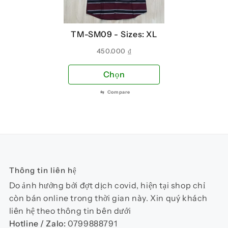
có
có
thể
thể
TM-SM09 -
Sizes: XL
được
đượ
chọn
chọ
450.000
₫
trên
trên
Sản
Chọn
trang
tra
phẩm
sản
sản
⇆
Compare
này
phẩm
phẩ
có
nhiều
biến
thể.
Các
Thông tin liên hệ
tùy
chọn
Do ảnh hưởng bởi đợt dịch covid, hiện tại shop chỉ
có
còn bán online trong thời gian này. Xin quý khách
thể
liên hệ theo thông tin bên dưới
được
Hotline / Zalo:
0799888791