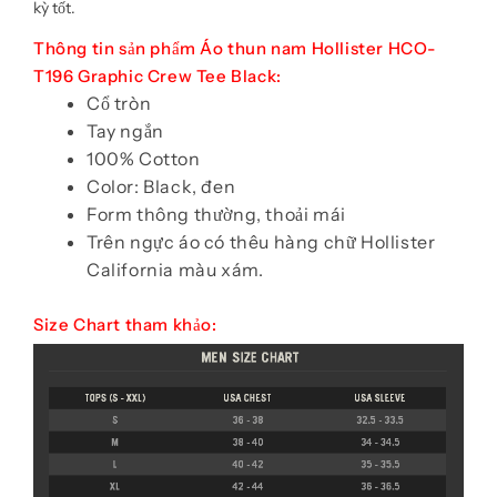
kỳ tốt.
Thông tin sản phẩm Áo thun nam Hollister HCO-
T196 Graphic Crew Tee Black:
Cổ tròn
Tay ngắn
100% Cotton
Color: Black, đen
Form thông thường, thoải mái
Trên ngực áo có thêu hàng chữ Hollister
California màu xám.
Size Chart tham khảo: