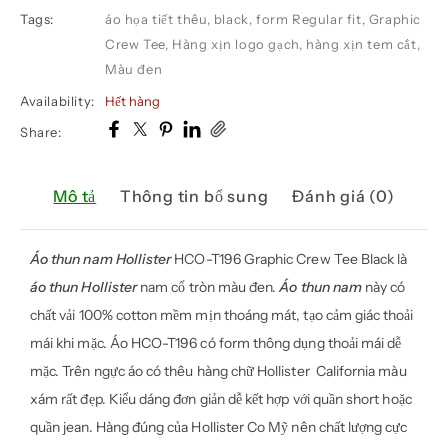
Tags:
áo họa tiết thêu
,
black
,
form Regular fit
,
Graphic
Crew Tee
,
Hàng xịn logo gạch
,
hàng xịn tem cắt
,
Màu đen
Availability:
Hết hàng
Share:
Mô tả
Thông tin bổ sung
Đánh giá (0)
Áo thun nam Hollister
HCO-T196 Graphic Crew Tee Black là
áo thun Hollister
nam cổ tròn màu đen.
Áo thun nam
này có
chất vải 100% cotton mềm mịn thoáng mát, tạo cảm giác thoải
mái khi mặc. Áo HCO-T196 có form thông dụng thoải mái dễ
mặc. Trên ngực áo có thêu hàng chữ Hollister California màu
xám rất đẹp. Kiểu dáng đơn giản dễ kết hợp với quần short hoặc
quần jean. Hàng đúng của Hollister Co Mỹ nên chất lượng cực