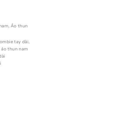
 nam
,
Áo thun
ombie tay dài
,
,
áo thun nam
dài
i