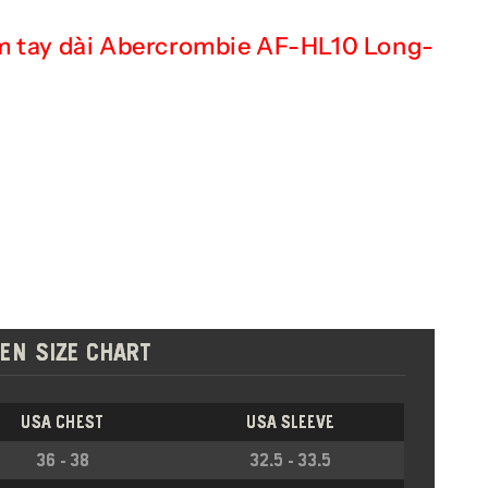
m tay dài Abercrombie AF-HL10 Long-