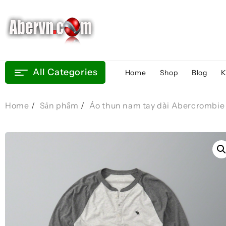
Skip
to
content
All Categories
Home
Shop
Blog
K
Home
Sản phẩm
Áo thun nam tay dài Abercrombie