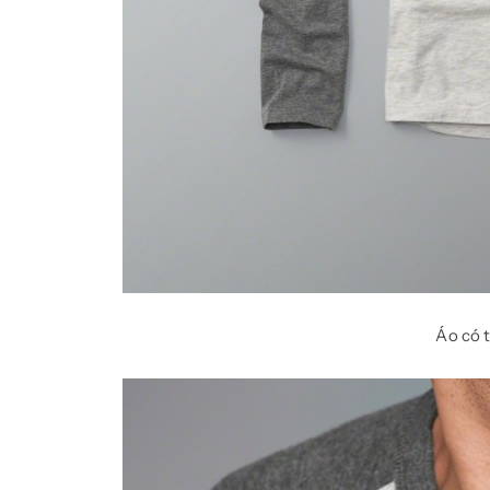
Áo có t