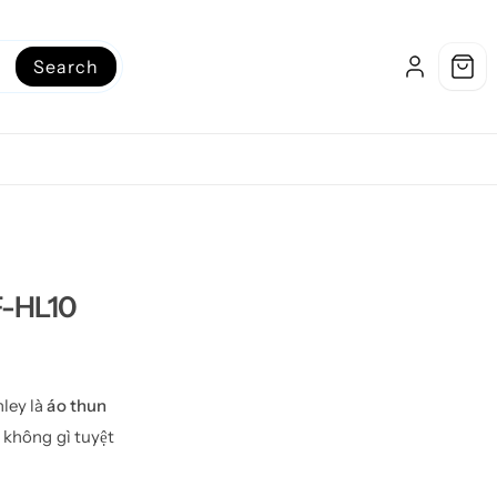
Search
F-HL10
ley là
áo thun
 không gì tuyệt