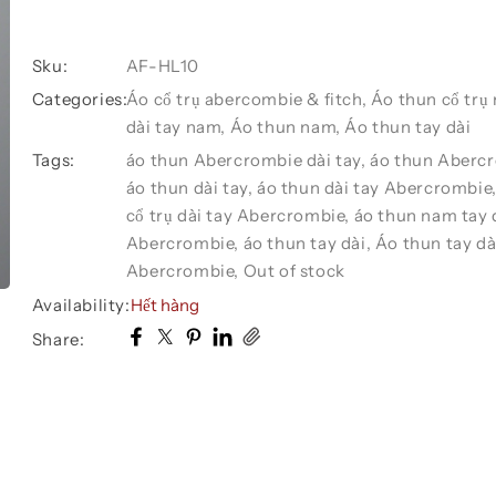
Sku:
AF-HL10
Categories:
Áo cổ trụ abercombie & fitch
,
Áo thun cổ trụ
dài tay nam
,
Áo thun nam
,
Áo thun tay dài
Tags:
áo thun Abercrombie dài tay
,
áo thun Abercr
áo thun dài tay
,
áo thun dài tay Abercrombie
cổ trụ dài tay Abercrombie
,
áo thun nam tay 
Abercrombie
,
áo thun tay dài
,
Áo thun tay dà
Abercrombie
,
Out of stock
Availability:
Hết hàng
Share: