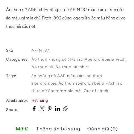
Áo thun nữ A&Fitch Heritage Tee AF-NT37 màu xám. Trên nền
áo màu xám là chữ Fitch 1892 cùng logo tuần lộc màu hồng được
thêu nổi sắc nét.
Sku:
AF-NT37
Categories:
Áo thun không cổ (T-shirt) Abercrombie & Fitch
,
Áo thun nữ
,
Áo thun nữ tshirt
Tags:
áo phông nữ A&F màu xám
,
áo thun
abercrombie
,
Áo thun abercrombie & Fitch
,
áo
thun nữ Abercrombie mới
,
Out of stock
Availability:
Hết hàng
Share:
Mô tả
Thông tin bổ sung
Đánh giá (0)