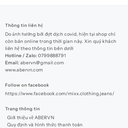
biến
thể.
Các
Thông tin liên hệ
tùy
chọn
Do ảnh hưởng bởi đợt dịch covid, hiện tại shop chỉ
có
còn bán online trong thời gian này. Xin quý khách
thể
liên hệ theo thông tin bên dưới
được
Hotline / Zalo:
0799888791
chọn
Email:
abervn@gmail.com
trên
www.abervn.com
trang
sản
Follow on facebook
phẩm
https://www.facebook.com/mixx.clothing.jeans/
Trang thông tin
Giới thiệu về ABERVN
Quy định và hình thức thanh toán