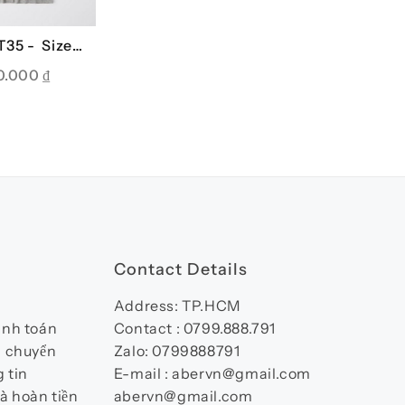
T35 -
Sizes:
S, M
0.000
₫
Contact Details
Address: TP.HCM
anh toán
Contact : 0799.888.791
n chuyển
Zalo: 0799888791
 tin
E-mail : abervn@gmail.com
à hoàn tiền
abervn@gmail.com