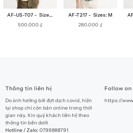
AF-US-T07 -
Sizes:
AF-T217 -
Sizes: M
A
XS
500.000
₫
280.000
₫
Thông tin liên hệ
Follow on
Do ảnh hưởng bởi đợt dịch covid, hiện
https://www
tại shop chỉ còn bán online trong thời
gian này. Xin quý khách liên hệ theo
thông tin bên dưới
Hotline / Zalo:
0799888791