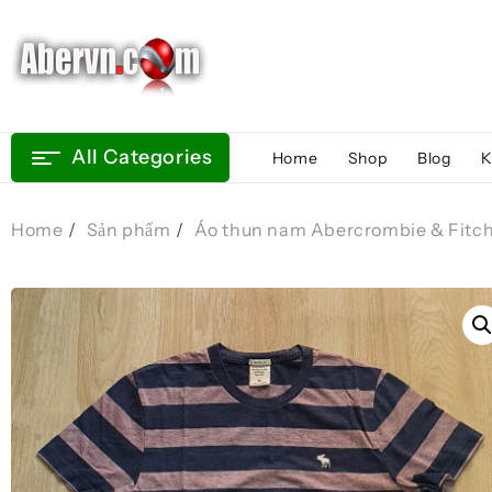
Skip
to
content
All Categories
Home
Shop
Blog
K
Home
Sản phẩm
Áo thun nam Abercrombie & Fitc