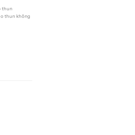
o thun
áo thun không