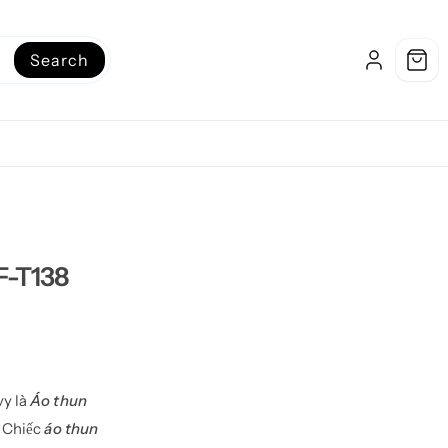
Search
F-T138
y là
Áo thun
 Chiếc
áo thun