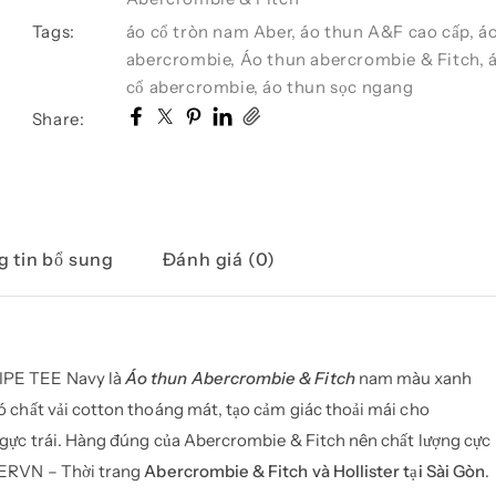
Fitch
AF-
Tags:
áo cổ tròn nam Aber
,
áo thun A&F cao cấp
,
á
T138
abercrombie
,
Áo thun abercrombie & Fitch
,
STRIPE
cổ abercrombie
,
áo thun sọc ngang
TEE
Share:
Navy
số
lượng
 tin bổ sung
Đánh giá (0)
IPE TEE Navy là
Áo thun Abercrombie & Fitch
nam màu xanh
ó chất vải cotton thoáng mát, tạo cảm giác thoải mái cho
ngực trái. Hàng đúng của Abercrombie & Fitch nên chất lượng cực
BERVN – Thời trang
Abercrombie & Fitch và Hollister tại Sài Gòn
.