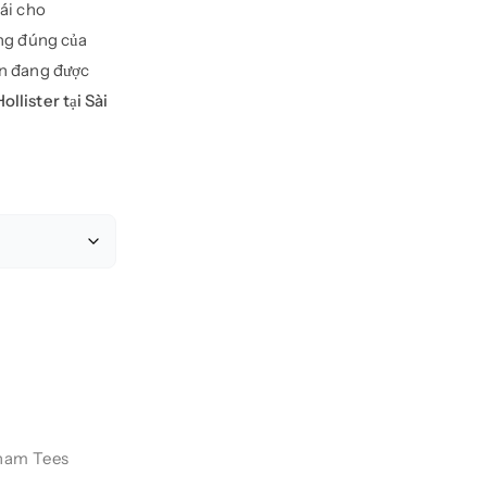
ái cho
àng đúng của
ện đang được
llister tại Sài
nam Tees