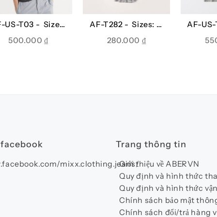
F-US-T03 -
Sizes:
AF-T282 -
Sizes: S,
AF-US-
XS
M, L
500.000
₫
280.000
₫
55
 facebook
Trang thông tin
.facebook.com/mixx.clothing.jeans/
Giới thiệu về ABERVN
Quy định và hình thức th
Quy định và hình thức vậ
Chính sách bảo mật thông
Chính sách đổi/trả hàng v