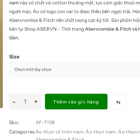
nam
này có chất vải cotton thoáng mát, tạo cảm giác thoải m
người mặc. Áo có logo con nai to được thêu bên ngực trái. H
Abercrombie & Fitch nên chất lượng cực kỳ tốt. Sản phẩm hi
bán tại Shop ABERVN – Thời trang
Abercrombie & Fitch và Ho
Gòn
.
Size
-
+
Áo
⇆
Thêm vào giỏ hàng
thun
nam
Sku:
AF-T138
Abercrombie
Categories:
Áo thun cổ tròn nam
,
Áo thun nam
,
Áo thun 
&
Abercrombie & Fitch