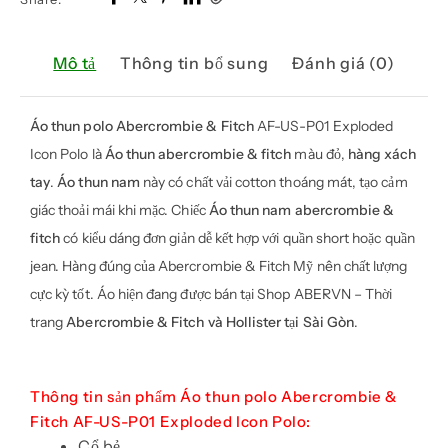
Mô tả
Thông tin bổ sung
Đánh giá (0)
Áo thun polo Abercrombie & Fitch
AF-US-P01 Exploded
Icon Polo là
Áo thun abercrombie & fitch
màu đỏ,
hàng xách
tay
.
Áo thun nam
này có chất vải cotton thoáng mát, tạo cảm
giác thoải mái khi mặc. Chiếc
Áo thun nam abercrombie &
fitch
có kiểu dáng đơn giản dễ kết hợp với quần short hoặc quần
jean. Hàng đúng của Abercrombie & Fitch Mỹ nên chất lượng
cực kỳ tốt. Áo hiện đang được bán tại Shop ABERVN – Thời
trang
Abercrombie & Fitch và Hollister tại Sài Gòn
.
Thông tin sản phẩm Áo thun polo Abercrombie &
Fitch AF-US-P01 Exploded Icon Polo:
Cổ bẻ