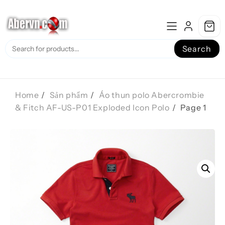
Skip
to
content
Search
Home
Sản phẩm
Áo thun polo Abercrombie
& Fitch AF-US-P01 Exploded Icon Polo
Page 1