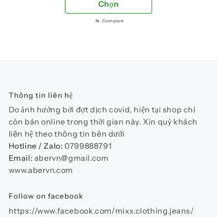
Sản
Chọn
trang
tra
phẩm
sản
sản
⇆
Compare
này
phẩm
phẩ
có
nhiều
biến
thể.
Các
Thông tin liên hệ
tùy
chọn
Do ảnh hưởng bởi đợt dịch covid, hiện tại shop chỉ
có
còn bán online trong thời gian này. Xin quý khách
thể
liên hệ theo thông tin bên dưới
được
Hotline / Zalo:
0799888791
chọn
Email:
abervn@gmail.com
trên
www.abervn.com
trang
sản
Follow on facebook
phẩm
https://www.facebook.com/mixx.clothing.jeans/