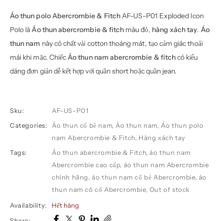
Áo thun polo Abercrombie & Fitch
AF-US-P01 Exploded Icon
Polo là
Áo thun abercrombie & fitch
màu đỏ,
hàng xách tay
.
Áo
thun nam
này có chất vải cotton thoáng mát, tạo cảm giác thoải
mái khi mặc. Chiếc
Áo thun nam abercrombie & fitch
có kiểu
dáng đơn giản dễ kết hợp với quần short hoặc quần jean.
Sku:
AF-US-P01
Categories:
Áo thun cổ bẻ nam
,
Áo thun nam
,
Áo thun polo
nam Abercrombie & Fitch
,
Hàng xách tay
Tags:
Áo thun abercrombie & Fitch
,
áo thun nam
Abercrombie cao cấp
,
áo thun nam Abercrombie
chính hãng
,
áo thun nam cổ bẻ Abercrombie
,
áo
thun nam có cổ Abercrombie
,
Out of stock
Availability:
Hết hàng
Share: