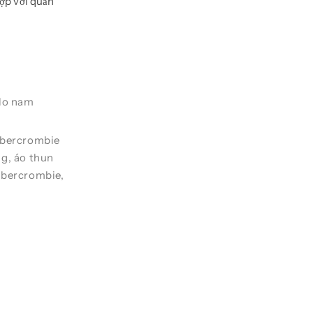
hợp với quần
lo nam
Abercrombie
ng
,
áo thun
Abercrombie
,