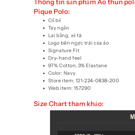
Thông tin sản phẩm Áo thun po
Pique Polo:
Cổ bẻ
Tay ngắn
Lai bằng, xẻ tà
Logo bên ngực trái của áo
Signature Fit
Dry-hand feel
97% Cotton, 3% Elastane
Color: Navy
Store item: 121-224-0838-200
Web item: 157290
Size Chart tham khảo: