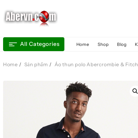
Skip
to
content
All Categories
Home
Shop
Blog
K
Home
Sản phẩm
Áo thun polo Abercrombie & Fitch