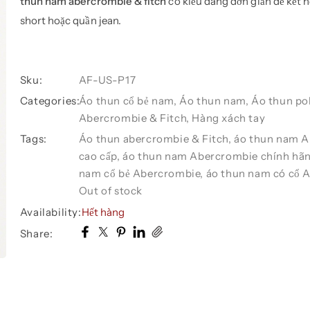
thun nam abercrombie & fitch
có kiểu dáng đơn giản dễ kết 
short hoặc quần jean.
Sku:
AF-US-P17
Categories:
Áo thun cổ bẻ nam
,
Áo thun nam
,
Áo thun po
Abercrombie & Fitch
,
Hàng xách tay
Tags:
Áo thun abercrombie & Fitch
,
áo thun nam 
cao cấp
,
áo thun nam Abercrombie chính hã
nam cổ bẻ Abercrombie
,
áo thun nam có cổ 
Out of stock
Availability:
Hết hàng
Share: