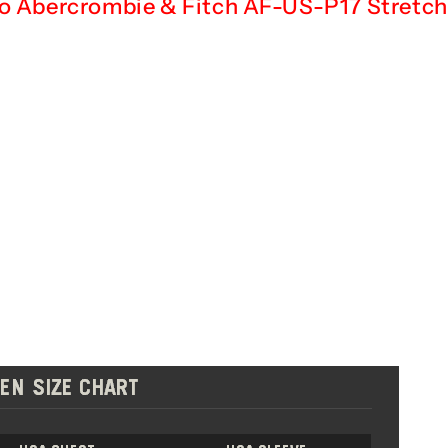
lo Abercrombie & Fitch AF-US-P17 Stretch