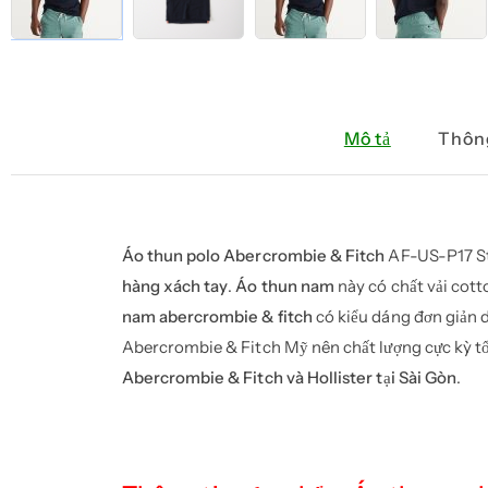
Mô tả
Thông
Áo thun polo Abercrombie & Fitch
AF-US-P17 St
hàng xách tay
.
Áo thun nam
này có chất vải cott
nam abercrombie & fitch
có kiểu dáng đơn giản 
Abercrombie & Fitch Mỹ nên chất lượng cực kỳ t
Abercrombie & Fitch và Hollister tại Sài Gòn
.