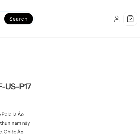
Search
AF-US-P17
 Polo là
Áo
 thun nam
này
c. Chiếc
Áo