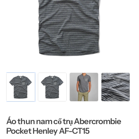
Áo thun nam cổ trụ Abercrombie
Pocket Henley AF-CT15