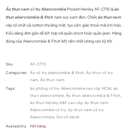
Áo thun nam cổ trụ Abercrombie
Pocket Henley AF-CT15 là
áo
thun abercrombie & fitch
nam sọc xam đen. Chiếc
áo thun nam
này có chất vải cotton thoáng mát, tạo cảm giác thoải mái khi mặc.
Kiểu dáng đơn giản dễ kết hợp với quần short hoặc quần jean. Hàng
đúng của Abercrombie & Fitch Mỹ nên chất lượng cực kỳ tốt.
Sku:
AF-CT15
Categories:
Áo cổ trụ abercombie & fitch
,
Áo thun cổ trụ
nam
,
Áo thun nam
Tags:
áo phông cổ trụ Abercrombie cao cấp HCM
,
áo
thun abercrombie
,
Áo thun abercrombie & Fitch
,
áo thun henley A&F cao cấp
,
áo thun nam
Abercrombie cổ trụ
,
áo thun nam cổ trụ
Abercrombie
,
Out of stock
Availability:
Hết hàng