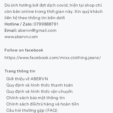
chọn
Do ảnh hưởng bởi đợt dịch covid, hiện tại shop chỉ
có
còn bán online trong thời gian này. Xin quý khách
thể
liên hệ theo thông tin bên dưới
được
Hotline / Zalo:
0799888791
chọn
Email:
abervn@gmail.com
trên
www.abervn.com
trang
sản
Follow on facebook
phẩm
https://www.facebook.com/mixx.clothing.jeans/
Trang thông tin
Giới thiệu về ABERVN
Quy định và hình thức thanh toán
Quy định và hình thức vận chuyển
Chính sách bảo mật thông tin
Chính sách đổi/trả hàng và hoàn tiền
Câu hỏi thường gặp (FAQ)