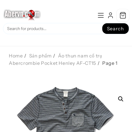
Skip
to
content
Search
Home
Sản phẩm
Áo thun nam cổ trụ
Abercrombie Pocket Henley AF-CT15
Page 1