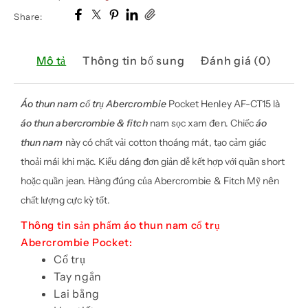
Share:
Mô tả
Thông tin bổ sung
Đánh giá (0)
Áo thun nam cổ trụ Abercrombie
Pocket Henley AF-CT15 là
áo thun abercrombie & fitch
nam sọc xam đen. Chiếc
áo
thun nam
này có chất vải cotton thoáng mát, tạo cảm giác
thoải mái khi mặc. Kiểu dáng đơn giản dễ kết hợp với quần short
hoặc quần jean. Hàng đúng của Abercrombie & Fitch Mỹ nên
chất lượng cực kỳ tốt.
Thông tin sản phẩm áo thun nam cổ trụ
Abercrombie Pocket:
Cổ trụ
Tay ngắn
Lai bằng