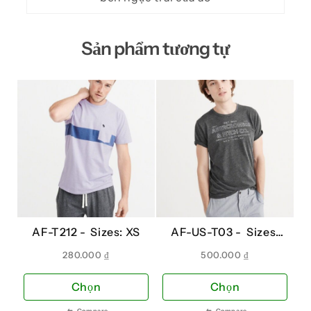
Sản phẩm tương tự
AF-T212 -
Sizes: XS
AF-US-T03 -
Sizes:
XS
280.000
₫
500.000
₫
Sản
Sản
Chọn
Chọn
phẩm
phẩ
⇆
Compare
⇆
Compare