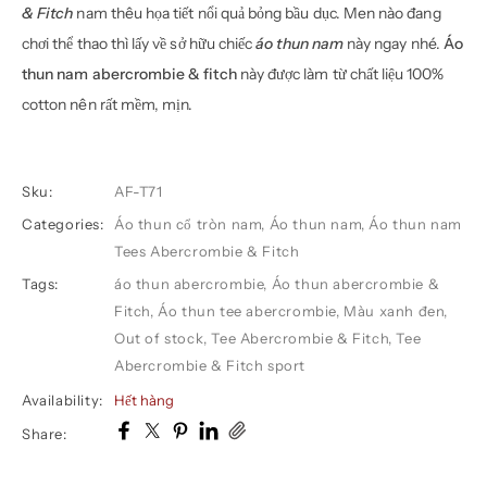
& Fitch
nam thêu họa tiết nổi quả bỏng bầu dục. Men nào đang
chơi thể thao thì lấy về sở hữu chiếc
áo thun nam
này ngay nhé.
Áo
thun nam abercrombie & fitch
này được làm từ chất liệu 100%
cotton nên rất mềm, mịn.
Sku:
AF-T71
Categories:
Áo thun cổ tròn nam
,
Áo thun nam
,
Áo thun nam
Tees Abercrombie & Fitch
Tags:
áo thun abercrombie
,
Áo thun abercrombie &
Fitch
,
Áo thun tee abercrombie
,
Màu xanh đen
,
Out of stock
,
Tee Abercrombie & Fitch
,
Tee
Abercrombie & Fitch sport
Availability:
Hết hàng
Share: