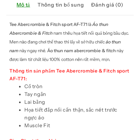
Mô tả
Thông tin bổ sung
Đánh giá (0)
Tee Abercrombie & Fitch sport AF-T71
là
Áo thun
Abercrombie & Fitch
nam thêu họa tiết nổi quả bỏng bầu dục.
Men nào đang chơi thể thao thì lấy về sở hữu chiếc
áo thun
nam
này ngay nhé.
Áo thun nam abercrombie & fitch
này
được làm từ chất liệu 100% cotton nên rất mềm, mịn.
Thông tin sản phẩm Tee Abercrombie & Fitch sport
AF-T71:
Cổ tròn
Tay ngắn
Lai bằng
Họa tiết đắp nổi cẩn thận, sắc nét trước
ngực áo
Muscle Fit