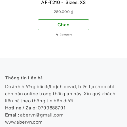
AF-T210 -
Sizes: XS
được
đượ
chọn
chọ
280.000
₫
trên
trên
Sản
Chọn
trang
tra
phẩm
sản
sản
⇆
Compare
này
phẩm
phẩ
có
nhiều
biến
thể.
Các
Thông tin liên hệ
tùy
chọn
Do ảnh hưởng bởi đợt dịch covid, hiện tại shop chỉ
có
còn bán online trong thời gian này. Xin quý khách
thể
liên hệ theo thông tin bên dưới
được
Hotline / Zalo:
0799888791
chọn
Email:
abervn@gmail.com
trên
www.abervn.com