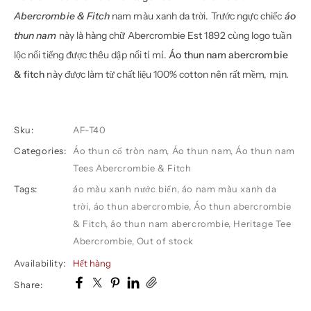
Abercrombie & Fitch
nam màu xanh da trời. Trước ngực chiếc
áo
thun nam
này là hàng chữ Abercrombie Est 1892 cùng logo tuần
lộc nổi tiếng được thêu dập nổi tỉ mỉ.
Áo thun nam abercrombie
& fitch
này được làm từ chất liệu 100% cotton nên rất mềm, mịn.
Sku:
AF-T40
Categories:
Áo thun cổ tròn nam
,
Áo thun nam
,
Áo thun nam
Tees Abercrombie & Fitch
Tags:
áo màu xanh nước biển
,
áo nam màu xanh da
trời
,
áo thun abercrombie
,
Áo thun abercrombie
& Fitch
,
áo thun nam abercrombie
,
Heritage Tee
Abercrombie
,
Out of stock
Availability:
Hết hàng
Share: