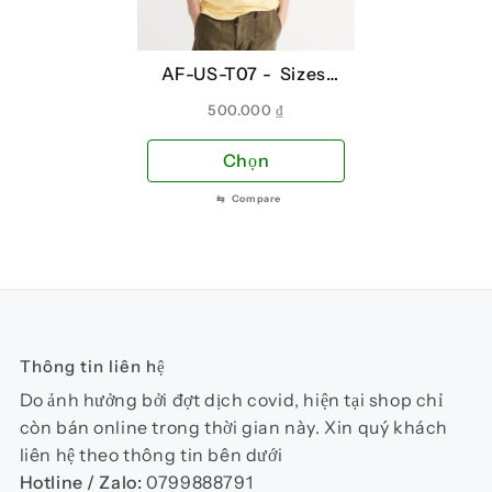
có
có
thể
thể
AF-US-T07 -
Sizes:
được
đượ
XS
chọn
chọ
500.000
₫
trên
trên
Sản
Chọn
trang
tra
phẩm
sản
sản
⇆
Compare
này
phẩm
phẩ
có
nhiều
biến
thể.
Các
Thông tin liên hệ
tùy
chọn
Do ảnh hưởng bởi đợt dịch covid, hiện tại shop chỉ
có
còn bán online trong thời gian này. Xin quý khách
thể
liên hệ theo thông tin bên dưới
được
Hotline / Zalo:
0799888791