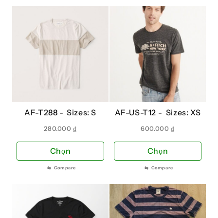
AF-T288 -
Sizes: S
AF-US-T12 -
Sizes: XS
280.000
₫
600.000
₫
Sản
Sản
Chọn
Chọn
phẩm
phẩ
⇆
Compare
⇆
Compare
này
này
có
có
nhiều
nhiề
biến
biến