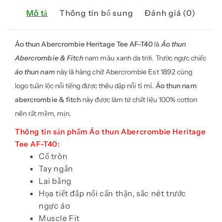
Mô tả
Thông tin bổ sung
Đánh giá (0)
Áo thun Abercrombie
Heritage Tee AF-T40
là
Áo thun
Abercrombie & Fitch
nam màu xanh da trời. Trước ngực chiếc
áo thun nam
này là hàng chữ Abercrombie Est 1892 cùng
logo tuần lộc nổi tiếng được thêu dập nổi tỉ mỉ.
Áo thun nam
abercrombie & fitch
này được làm từ chất liệu 100% cotton
nên rất mềm, mịn.
Thông tin sản phẩm Áo thun Abercrombie Heritage
Tee AF-T40:
Cổ tròn
Tay ngắn
Lai bằng
Họa tiết đắp nổi cẩn thận, sắc nét trước
ngực áo
Muscle Fit